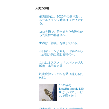
人気の投稿
備忘録的に、2020年の振り返り。
ルールチェンジ時期はワクワクす
る。
コロナ禍で、行き過ぎた合理化か
ら冗長性の再評価へ。
世界は「雑談」を欲している。
非日常シーンよりも、日常の暮ら
しが魅力的に感じる時代へ。
これはオススメ→「レバレッジ人
脈術」本田直之著
制度疲労ジャパンを乗り越えるた
めに。
15年物の
NewBalanceM130
0Jがリペアサービ
スで蘇った！！