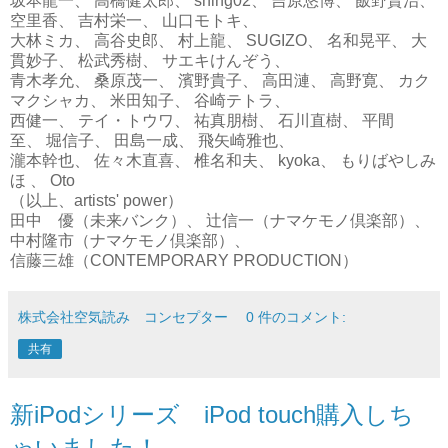
坂本龍一、 高橋健太郎、 shing02、 吉原悠博、 飯野賢治、
空里香、 吉村栄一、 山口モトキ、
大林ミカ、 高谷史郎、 村上龍、 SUGIZO、 名和晃平、 大
貫妙子、 松武秀樹、 サエキけんぞう、
青木孝允、 桑原茂一、 濱野貴子、 高田漣、 高野寛、 カク
マクシャカ、 米田知子、 谷崎テトラ、
西健一、 テイ・トウワ、 祐真朋樹、 石川直樹、 平間
至、 堀信子、 田島一成、 飛矢崎雅也、
瀧本幹也、 佐々木直喜、 椎名和夫、 kyoka、 もりばやしみ
ほ 、 Oto
（以上、artists' power）
田中 優（未来バンク）、 辻信一（ナマケモノ倶楽部）、
中村隆市（ナマケモノ倶楽部）、
信藤三雄（CONTEMPORARY PRODUCTION）
株式会社空気読み コンセプター
0 件のコメント:
共有
新iPodシリーズ iPod touch購入しち
ゃいました！