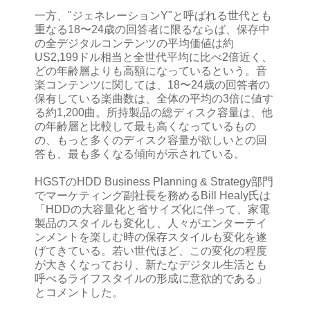
一方、"ジェネレーションY"と呼ばれる世代とも
重なる18〜24歳の回答者に限るならば、保存中
の全デジタルコンテンツの平均価値は約
US2,199ドル相当と全世代平均に比べ2倍近く、
どの年齢層よりも高額になっているという。音
楽コンテンツに関しては、18〜24歳の回答者の
保有している楽曲数は、全体の平均の3倍に値す
る約1,200曲。所持製品の総ディスク容量は、他
の年齢層と比較して最も高くなっているもの
の、もっと多くのディスク容量が欲しいとの回
答も、最も多くなる傾向が示されている。
HGSTのHDD Business Planning & Strategy部門
でマーケティング副社長を務めるBill Healy氏は
「HDDの大容量化と省サイズ化に伴って、家電
製品のスタイルも変化し、人々がエンターテイ
ンメントを楽しむ時の保存スタイルも変化を遂
げてきている。若い世代ほど、この変化の程度
が大きくなっており、新たなデジタル生活とも
呼べるライフスタイルの形成に意欲的である」
とコメントした。