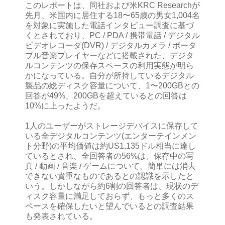
このレポートは、同社および米KRC Researchが
先月、米国内に居住する18〜65歳の男女1,004名
を対象に実施した電話インタビュー調査に基づ
くとされており、PC / PDA / 携帯電話 / デジタル
ビデオレコーダ(DVR) / デジタルカメラ / ポータ
ブル音楽プレイヤーなどに搭載された、デジタ
ルコンテンツの保存スペースの利用実態が明ら
かになっている。自分が所持しているデジタル
製品の総ディスク容量について、1〜200GBとの
回答が49%、200GBを超えているとの回答は
10%に上ったようだ。
1人のユーザーがストレージデバイスに保存して
いる全デジタルコンテンツ(エンターテインメン
ト分野)の平均価値は約US1,135ドル相当に達し
ているとされ、全回答者の56%は、保存中の写
真 / 動画 / 音楽 / ゲームについて、簡単には消去
できない貴重なものであるとの認識を示したと
いう。しかしながら約6割の回答者は、現状のデ
ィスク容量に満足しておらず、もっと多くのス
ペースを確保したいと望んでいるとの調査結果
も発表されている。