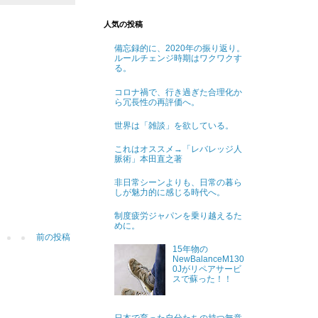
人気の投稿
備忘録的に、2020年の振り返り。
ルールチェンジ時期はワクワクす
る。
コロナ禍で、行き過ぎた合理化か
ら冗長性の再評価へ。
世界は「雑談」を欲している。
これはオススメ→「レバレッジ人
脈術」本田直之著
非日常シーンよりも、日常の暮ら
しが魅力的に感じる時代へ。
制度疲労ジャパンを乗り越えるた
めに。
前の投稿
15年物の
NewBalanceM130
0Jがリペアサービ
スで蘇った！！