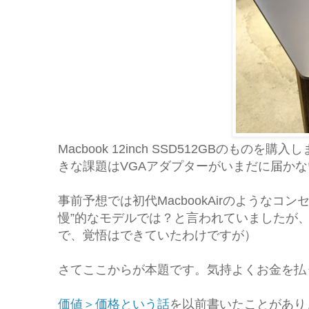
Macbook 12inch SSD512GBの
きな課題はVGAアダプターがいまだに届か
事前予想では初代MacbookAirのような
慢”的なモデルでは？と言われていましたが、杞
で、覚悟はできていたわけですが）
さてここからが本題です。気持よくお金を払
価値＞価格という話
を以前書いたことがあり