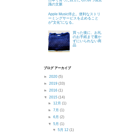
日本で育った自分たちの持つ無意
識の文脈
Apple Music停止。便利なストリ
ーミングサービスを止めること
が"文化”になる。
買った後に、お礼
のお手紙まで書か
ずにいられない商
品
ブログ アーカイブ
►
2020
(5)
►
2019
(33)
►
2016
(1)
▼
2015
(14)
►
12月
(1)
►
7月
(1)
►
6月
(2)
▼
5月
(1)
▼
5月 12
(1)