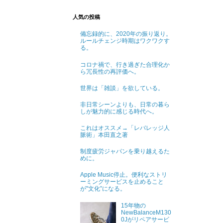
人気の投稿
備忘録的に、2020年の振り返り。
ルールチェンジ時期はワクワクす
る。
コロナ禍で、行き過ぎた合理化か
ら冗長性の再評価へ。
世界は「雑談」を欲している。
非日常シーンよりも、日常の暮ら
しが魅力的に感じる時代へ。
これはオススメ→「レバレッジ人
脈術」本田直之著
制度疲労ジャパンを乗り越えるた
めに。
Apple Music停止。便利なストリ
ーミングサービスを止めること
が"文化”になる。
15年物の
NewBalanceM130
0Jがリペアサービ