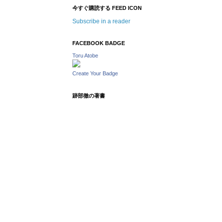
今すぐ購読する FEED ICON
Subscribe in a reader
FACEBOOK BADGE
Toru Atobe
Create Your Badge
跡部徹の著書