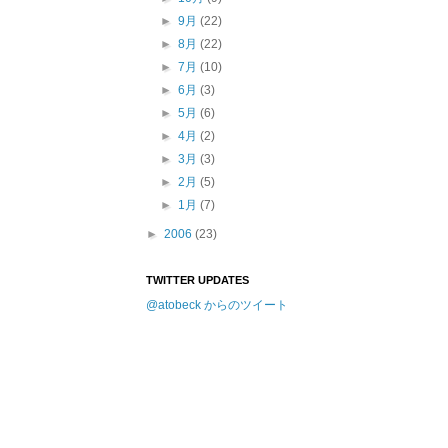
►
9月
(22)
►
8月
(22)
►
7月
(10)
►
6月
(3)
►
5月
(6)
►
4月
(2)
►
3月
(3)
►
2月
(5)
►
1月
(7)
►
2006
(23)
TWITTER UPDATES
@atobeck からのツイート