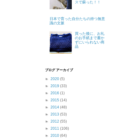
スで蘇った！！
日本で育った自分たちの持つ無意
識の文脈
買った後に、お礼
のお手紙まで書か
ずにいられない商
品
ブログ アーカイブ
►
2020
(5)
►
2019
(33)
►
2016
(1)
►
2015
(14)
►
2014
(48)
►
2013
(53)
►
2012
(55)
►
2011
(106)
►
2010
(64)