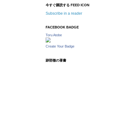
今すぐ購読する FEED ICON
Subscribe in a reader
FACEBOOK BADGE
Toru Atobe
Create Your Badge
跡部徹の著書