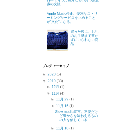
日本で育った自分たちの持つ無意
識の文脈
Apple Music停止。便利なストリ
ーミングサービスを止めること
が"文化”になる。
買った後に、お礼
のお手紙まで書か
ずにいられない商
品
ブログ アーカイブ
►
2020
(5)
▼
2019
(33)
►
12月
(1)
▼
11月
(4)
►
11月 29
(1)
▼
11月 15
(1)
Slow media宣言。不便だけ
ど豊かさを味わえるもの
の力を信じている
►
11月 10
(1)