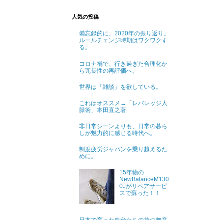
人気の投稿
備忘録的に、2020年の振り返り。
ルールチェンジ時期はワクワクす
る。
コロナ禍で、行き過ぎた合理化か
ら冗長性の再評価へ。
世界は「雑談」を欲している。
これはオススメ→「レバレッジ人
脈術」本田直之著
非日常シーンよりも、日常の暮ら
しが魅力的に感じる時代へ。
制度疲労ジャパンを乗り越えるた
めに。
15年物の
NewBalanceM130
0Jがリペアサービ
スで蘇った！！