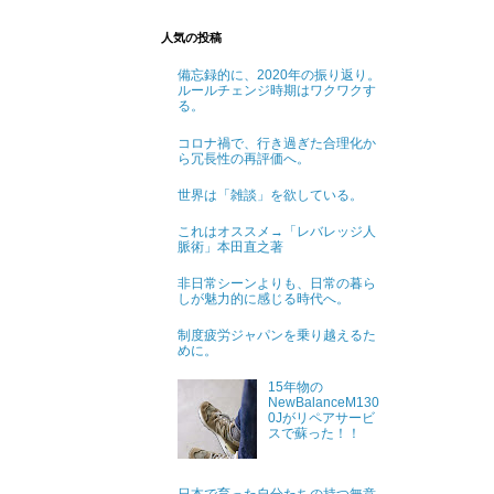
人気の投稿
備忘録的に、2020年の振り返り。
ルールチェンジ時期はワクワクす
る。
コロナ禍で、行き過ぎた合理化か
ら冗長性の再評価へ。
世界は「雑談」を欲している。
これはオススメ→「レバレッジ人
脈術」本田直之著
非日常シーンよりも、日常の暮ら
しが魅力的に感じる時代へ。
制度疲労ジャパンを乗り越えるた
めに。
15年物の
NewBalanceM130
0Jがリペアサービ
スで蘇った！！