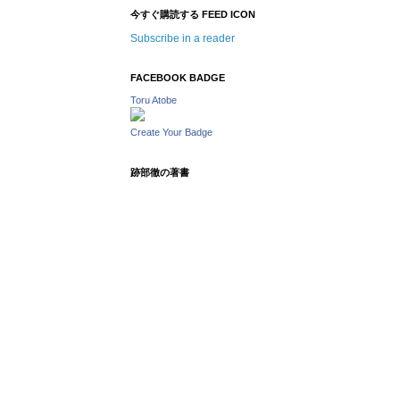
今すぐ購読する FEED ICON
Subscribe in a reader
FACEBOOK BADGE
Toru Atobe
Create Your Badge
跡部徹の著書