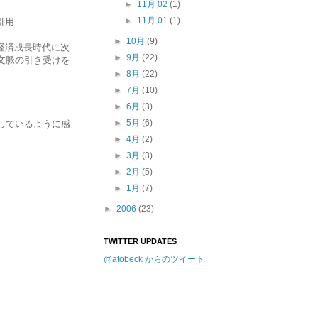
►
11月 02
(1)
►
11月 01
(1)
引用
►
10月
(9)
経済成長時代に次
►
9月
(22)
文脈の引き受けを
►
8月
(22)
►
7月
(10)
►
6月
(3)
►
5月
(6)
しているように感
►
4月
(2)
►
3月
(3)
►
2月
(5)
►
1月
(7)
►
2006
(23)
TWITTER UPDATES
@atobeck からのツイート