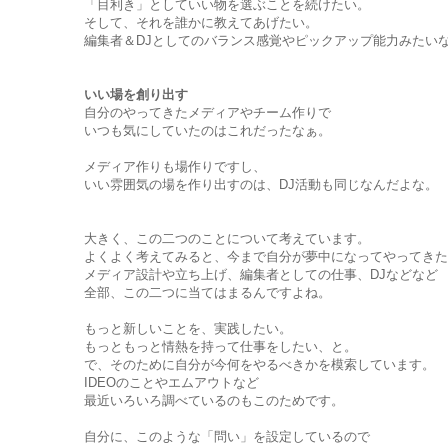
「目利き」としていい物を選ぶことを続けたい。
そして、それを誰かに教えてあげたい。
編集者＆DJとしてのバランス感覚やピックアップ能力みたい
いい場を創り出す
自分のやってきたメディアやチーム作りで
いつも気にしていたのはこれだったなぁ。
メディア作りも場作りですし、
いい雰囲気の場を作り出すのは、DJ活動も同じなんだよな。
大きく、この二つのことについて考えています。
よくよく考えてみると、今まで自分が夢中になってやってきた
メディア設計や立ち上げ、編集者としての仕事、DJなどなど
全部、この二つに当てはまるんですよね。
もっと新しいことを、実践したい。
もっともっと情熱を持って仕事をしたい、と。
で、そのために自分が今何をやるべきかを模索しています。
IDEOのことやエムアウトなど
最近いろいろ調べているのもこのためです。
自分に、このような「問い」を設定しているので