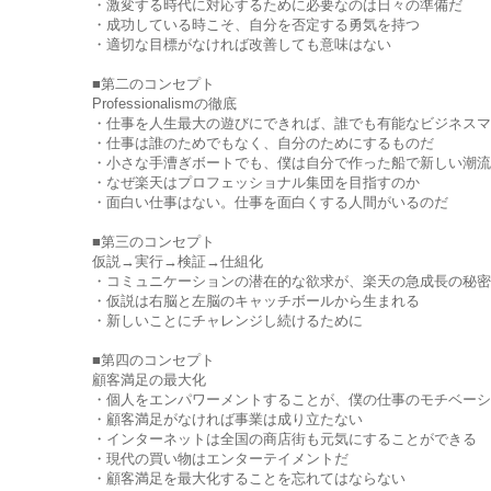
・激変する時代に対応するために必要なのは日々の準備だ
・成功している時こそ、自分を否定する勇気を持つ
・適切な目標がなければ改善しても意味はない
■第二のコンセプト
Professionalismの徹底
・仕事を人生最大の遊びにできれば、誰でも有能なビジネスマ
・仕事は誰のためでもなく、自分のためにするものだ
・小さな手漕ぎボートでも、僕は自分で作った船で新しい潮流
・なぜ楽天はプロフェッショナル集団を目指すのか
・面白い仕事はない。仕事を面白くする人間がいるのだ
■第三のコンセプト
仮説→実行→検証→仕組化
・コミュニケーションの潜在的な欲求が、楽天の急成長の秘密
・仮説は右脳と左脳のキャッチボールから生まれる
・新しいことにチャレンジし続けるために
■第四のコンセプト
顧客満足の最大化
・個人をエンパワーメントすることが、僕の仕事のモチベーシ
・顧客満足がなければ事業は成り立たない
・インターネットは全国の商店街も元気にすることができる
・現代の買い物はエンターテイメントだ
・顧客満足を最大化することを忘れてはならない