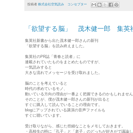
投稿者
株式会社空気読み コンセプター
「欲望する脳」 茂木健一郎 集英
集英社新書から出た茂木健一郎さんの新刊
「欲望する脳」を読み終えました。
集英社のPR誌「青春と読者」に
連載されていたものをまとめたものですが、
一気読みすると
大きな流れでメッセージを受け取れました。
脳のことを考えていると
時代の求めているモノ、
動いている方向の理由が一番よく把握できるのかもしれません
そのことが、僕が茂木健一郎さんの新刊が出ると
すぐに購入して読んでいることの理由です。
blogにアップされている講演の音声ファイルも
すぐに聴いています。
受け取りながら、感じた些細なことをメモしておきます。
・高校生の時に「孔子」と「老子」のどっちが好きがで議論し