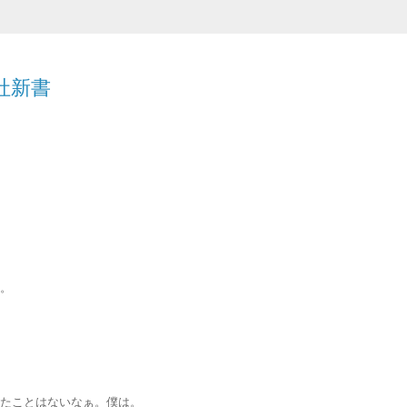
社新書
。
たことはないなぁ。僕は。