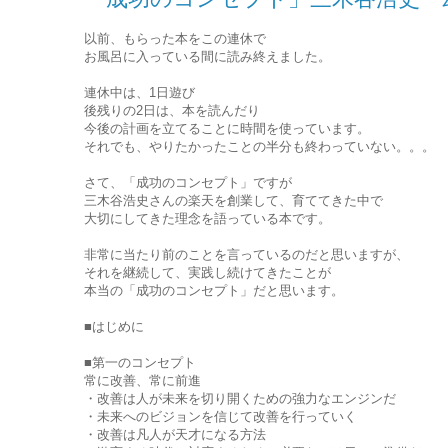
以前、もらった本をこの連休で
お風呂に入っている間に読み終えました。
連休中は、1日遊び
後残りの2日は、本を読んだり
今後の計画を立てることに時間を使っています。
それでも、やりたかったことの半分も終わっていない。。。
さて、「成功のコンセプト」ですが
三木谷浩史さんの楽天を創業して、育ててきた中で
大切にしてきた理念を語っている本です。
非常に当たり前のことを言っているのだと思いますが、
それを継続して、実践し続けてきたことが
本当の「成功のコンセプト」だと思います。
■はじめに
■第一のコンセプト
常に改善、常に前進
・改善は人が未来を切り開くための強力なエンジンだ
・未来へのビジョンを信じて改善を行っていく
・改善は凡人が天才になる方法