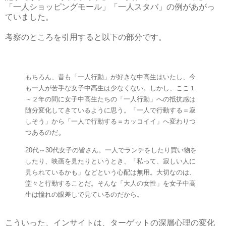
「一人ショッピングモール」「一人スタバ」の例があがっ
ていました。
考察のところを引用すると以下の部分です。
もちろん、昔も「一人行動」が好きな中高生はいたし、今
も一人が苦手な女子中高生は少なくない。しかし、ここ１
～２年の間に女子中高生たちの「一人行動」への抵抗感は
随分変化してきているように思う。「一人で行動する＝寂
しそう」から「一人で行動する＝カッコイイ」へ変わりつ
つあるのだ
。
20代～30代女子の皆さん。一人でランチをしたり買い物を
したり、映画を見たりというとき、「私って、寂しい人に
見られているかも」などという心配は無用。大切なのは、
堂々と行動することだ。そんな「大人の女性」を女子中高
生は憧れの眼差しで見ているのだから。
こういった、インサイトは、ターゲットの深層心理の変化