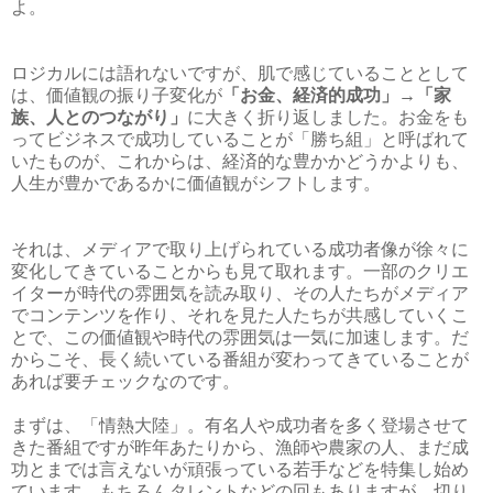
よ。
ロジカルには語れないですが、肌で感じていることとして
は、価値観の振り子変化が
「お金、経済的成功」→「家
族、人とのつながり」
に大きく折り返しました。お金をも
ってビジネスで成功していることが「勝ち組」と呼ばれて
いたものが、これからは、経済的な豊かかどうかよりも、
人生が豊かであるかに価値観がシフトします。
それは、メディアで取り上げられている成功者像が徐々に
変化してきていることからも見て取れます。一部のクリエ
イターが時代の雰囲気を読み取り、その人たちがメディア
でコンテンツを作り、それを見た人たちが共感していくこ
とで、この価値観や時代の雰囲気は一気に加速します。だ
からこそ、長く続いている番組が変わってきていることが
あれば要チェックなのです。
まずは、「情熱大陸」。有名人や成功者を多く登場させて
きた番組ですが昨年あたりから、漁師や農家の人、まだ成
功とまでは言えないが頑張っている若手などを特集し始め
ています。もちろんタレントなどの回もありますが、切り