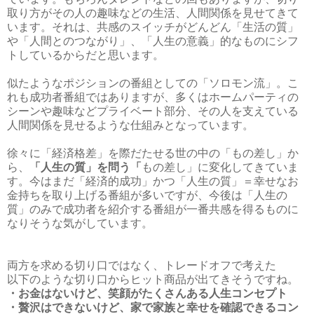
取り方がその人の趣味などの生活、人間関係を見せてきて
います。それは、共感のスイッチがどんどん「生活の質」
や「人間とのつながり」、「人生の意義」的なものにシフ
トしているからだと思います。
似たようなポジションの番組としての「ソロモン流」。こ
れも成功者番組ではありますが、多くはホームパーティの
シーンや趣味などプライベート部分、その人を支えている
人間関係を見せるような仕組みとなっています。
徐々に「経済格差」を際だたせる世の中の「もの差し」か
ら、
「人生の質」を問う「
もの差し」に変化してきていま
す。今はまだ「経済的成功」かつ「人生の質」＝幸せなお
金持ちを取り上げる番組が多いですが、今後は「人生の
質」のみで成功者を紹介する番組が一番共感を得るものに
なりそうな気がしています。
両方を求める切り口ではなく、トレードオフで考えた
以下のような切り口からヒット商品が出てきそうですね。
・お金はないけど、笑顔がたくさんある人生コンセプト
・贅沢はできないけど、家で家族と幸せを確認できるコン