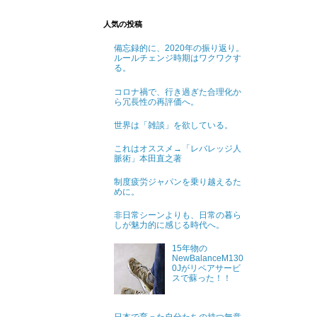
人気の投稿
備忘録的に、2020年の振り返り。
ルールチェンジ時期はワクワクす
る。
コロナ禍で、行き過ぎた合理化か
ら冗長性の再評価へ。
世界は「雑談」を欲している。
これはオススメ→「レバレッジ人
脈術」本田直之著
制度疲労ジャパンを乗り越えるた
めに。
非日常シーンよりも、日常の暮ら
しが魅力的に感じる時代へ。
15年物の
NewBalanceM130
0Jがリペアサービ
スで蘇った！！