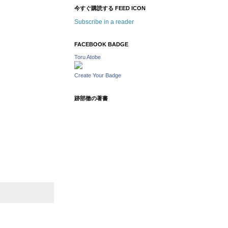
今すぐ購読する FEED ICON
Subscribe in a reader
FACEBOOK BADGE
Toru Atobe
Create Your Badge
跡部徹の著書