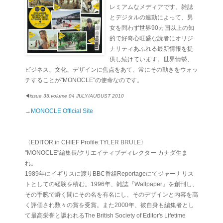
レミアムなメディアです。雑誌
とデジタルの連動によって、男
女を問わず世界90カ国以上の知
的で好奇心旺盛な読者にオリジ
ナリティあふれる最新情報を提
供し続けています。世界情勢、
ビジネス、文化、デザインに焦点をあて、常にその動きをウォッ
チすることが"MONOCLE"の使命なのです。
◀
issue 35.volume 04 JULY/AUGUST 2010
→
MONOCLE Official Site
〈EDITOR in CHIEF Profile:TYLER BRULE〉
"MONOCLE"編集長/クリエイティブディレクター カナダ生ま
れ。
1989年にイギリスに渡りBBC番組Reportageにてジャーナリス
トとしての経験を積む。1996年、雑誌『Wallpaper』を創刊し、
その手腕で瞬く間にその名を有名にし、そのデザインと内容を高
く評価され数々の賞を受賞。また2000年、彼自身も編集者とし
て最高栄誉と謳われるThe British Society of Editor's Lifetime