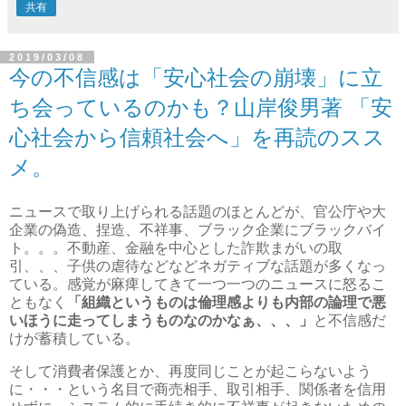
共有
2019/03/08
今の不信感は「安心社会の崩壊」に立
ち会っているのかも？山岸俊男著 「安
心社会から信頼社会へ」を再読のスス
メ。
ニュースで取り上げられる話題のほとんどが、官公庁や大
企業の偽造、捏造、不祥事、ブラック企業にブラックバイ
ト。。。不動産、金融を中心とした詐欺まがいの取
引、、、子供の虐待などなどネガティブな話題が多くなっ
ている。感覚が麻痺してきて一つ一つのニュースに怒るこ
ともなく
「組織というものは倫理感よりも内部の論理で悪
いほうに走ってしまうものなのかなぁ、、、」
と不信感だ
けが蓄積している。
そして消費者保護とか、再度同じことが起こらないよう
に・・・という名目で商売相手、取引相手、関係者を信用