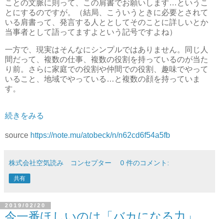
ことの文脈に則って、この肩書でお願いします…というこ
とにするのですが。（結局、こういうときに必要とされて
いる肩書って、発言する人ととしてそのことに詳しいとか
当事者として語ってますよという記号ですよね）
一方で、現実はそんなにシンプルではありません。同じ人
間だって、複数の仕事、複数の役割を持っているのが当た
り前。さらに家庭での役割や仲間での役割、趣味でやって
いること、地域でやっている…と複数の顔を持っていま
す。
続きをみる
source
https://note.mu/atobeck/n/n62cd6f54a5fb
株式会社空気読み コンセプター
0 件のコメント:
共有
2019/02/20
今一番ほしいのは「バカになる力」