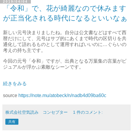
2019/04/04
「令和」で、花が綺麗なので休みます
が正当化される時代になるといいなぁ
新しい元号決まりましたね。自分は公文書などはすべて西
暦だけにして、元号はサブ的にあくまで時代の区切りを共
通化して語れるものとして運用すればいいのに…ぐらいの
考えの持ち主です。
今回の元号「令和」ですが、出典となる万葉集の言葉がビ
ジュアルが浮かぶ素敵なシーンです。
続きをみる
source
https://note.mu/atobeck/n/nadb4d09ba60c
株式会社空気読み コンセプター
1 件のコメント:
共有