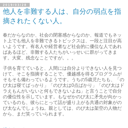
2019/03/28
他人を非難する人は、自分の弱点を指
摘されたくない人。
春だからなのか、社会の閉塞感からなのか、報道でもネッ
ト上でも他人を非難できるトピックスは、一段と注目が高
いようです。有名人や経営者など社会的に優位な人であれ
ばあるほど、非難する人たちがいっせいに群がってきま
す。大変、残念なことですが。。。
子供を育てていると、人間には自分よりできない人を見つ
けて、そこを指摘することで、優越感を得るプログラムが
そもそも備わっているようです。うちの5歳児たちも、「の
び太は寝てばっかり」「のび太は0点ばかり」「のび太はド
ラえもんがいないと何もできないよね」と言うことで自分
の優位性を示しています。もなぜかのび太に矛先が向かっ
ているのも、彼らにとって話が盛り上がる共通の対象がの
び太なんでしょうね。親としては、のび太は架空の人物だ
から、まだ笑っていられます。