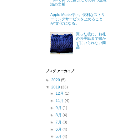
日本で育った自分たちの持つ無意
識の文脈
Apple Music停止。便利なストリ
ーミングサービスを止めること
が"文化”になる。
買った後に、お礼
のお手紙まで書か
ずにいられない商
品
ブログ アーカイブ
►
2020
(5)
▼
2019
(33)
►
12月
(1)
►
11月
(4)
►
9月
(1)
►
8月
(4)
►
7月
(3)
►
6月
(4)
▼
5月
(4)