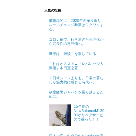
人気の投稿
備忘録的に、2020年の振り返り。
ルールチェンジ時期はワクワクす
る。
コロナ禍で、行き過ぎた合理化か
ら冗長性の再評価へ。
世界は「雑談」を欲している。
これはオススメ→「レバレッジ人
脈術」本田直之著
非日常シーンよりも、日常の暮ら
しが魅力的に感じる時代へ。
制度疲労ジャパンを乗り越えるた
めに。
15年物の
NewBalanceM130
0Jがリペアサービ
スで蘇った！！