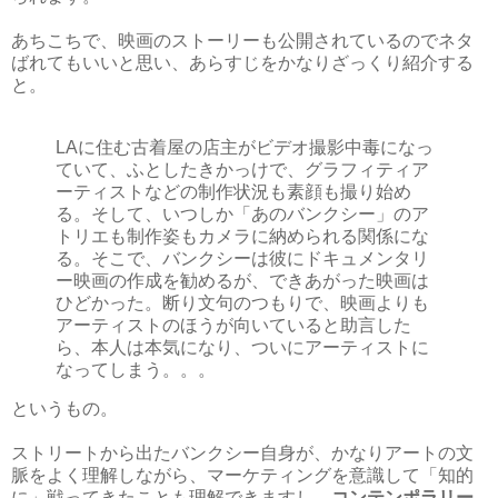
あちこちで、映画のストーリーも公開されているのでネタ
ばれてもいいと思い、あらすじをかなりざっくり紹介する
と。
LAに住む古着屋の店主がビデオ撮影中毒になっ
ていて、ふとしたきかっけで、グラフィティア
ーティストなどの制作状況も素顔も撮り始め
る。そして、いつしか「あのバンクシー」のア
トリエも制作姿もカメラに納められる関係にな
る。そこで、バンクシーは彼にドキュメンタリ
ー映画の作成を勧めるが、できあがった映画は
ひどかった。断り文句のつもりで、映画よりも
アーティストのほうが向いていると助言した
ら、本人は本気になり、ついにアーティストに
なってしまう。。。
というもの。
ストリートから出たバンクシー自身が、かなりアートの文
脈をよく理解しながら、マーケティングを意識して「知的
に」戦ってきたことも理解できますし、
コンテンポラリー