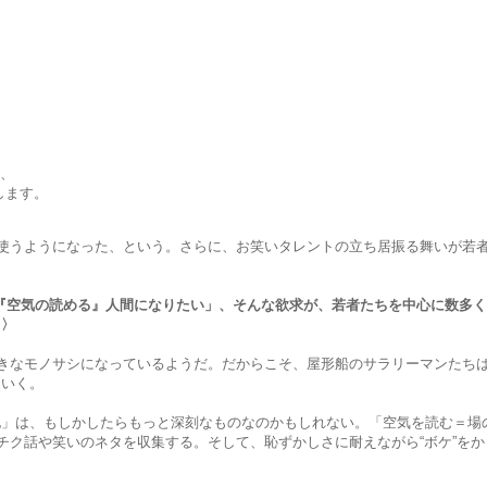
、
します。
使うようになった、という。さらに、お笑いタレントの立ち居振る舞いが若
『空気の読める』人間になりたい」、そんな欲求が、若者たちを中心に数多
う〉
きなモノサシになっているようだ。だからこそ、屋形船のサラリーマンたち
ていく。
は、もしかしたらもっと深刻なものなのかもしれない。「空気を読む＝場の
ンチク話や笑いのネタを収集する。そして、恥ずかしさに耐えながら“ボケ”を