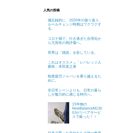
人気の投稿
備忘録的に、2020年の振り返り。
ルールチェンジ時期はワクワクす
る。
コロナ禍で、行き過ぎた合理化か
ら冗長性の再評価へ。
世界は「雑談」を欲している。
これはオススメ→「レバレッジ人
脈術」本田直之著
制度疲労ジャパンを乗り越えるた
めに。
非日常シーンよりも、日常の暮ら
しが魅力的に感じる時代へ。
15年物の
NewBalanceM130
0Jがリペアサービ
スで蘇った！！