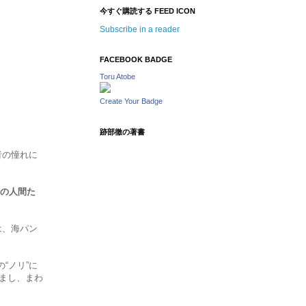
今すぐ購読する FEED ICON
Subscribe in a reader
FACEBOOK BADGE
Toru Atobe
Create Your Badge
跡部徹の著書
者の憧れに
くの人間た
は、海パン
“ノリ”に
かまし、まわ