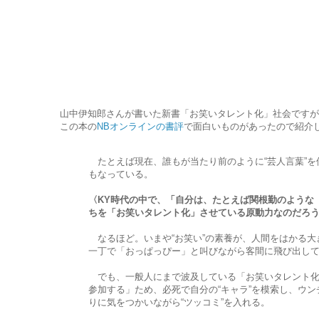
山中伊知郎さんが書いた新書「お笑いタレント化」社会ですが
この本の
NBオンラインの書評
で面白いものがあったので紹介
たとえば現在、誰もが当たり前のように“芸人言葉”を
もなっている。
〈KY時代の中で、「自分は、たとえば関根勤のような
ちを「お笑いタレント化」させている原動力なのだろ
なるほど。いまや“お笑い”の素養が、人間をはかる大
一丁で「おっぱっぴー」と叫びながら客間に飛び出し
でも、一般人にまで波及している「お笑いタレント化」
参加する」ため、必死で自分の“キャラ”を模索し、ウ
りに気をつかいながら“ツッコミ”を入れる。