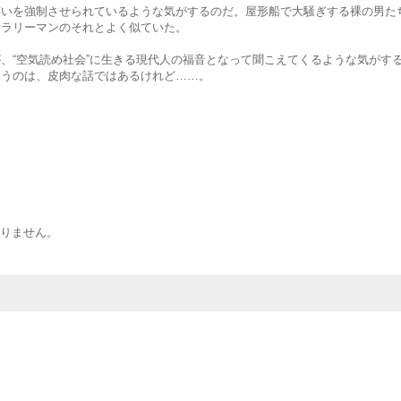
いを強制させられているような気がするのだ。屋形船で大騒ぎする裸の男た
サラリーマンのそれとよく似ていた。
“空気読め社会”に生きる現代人の福音となって聞こえてくるような気がす
いうのは、皮肉な話ではあるけれど……。
りません。