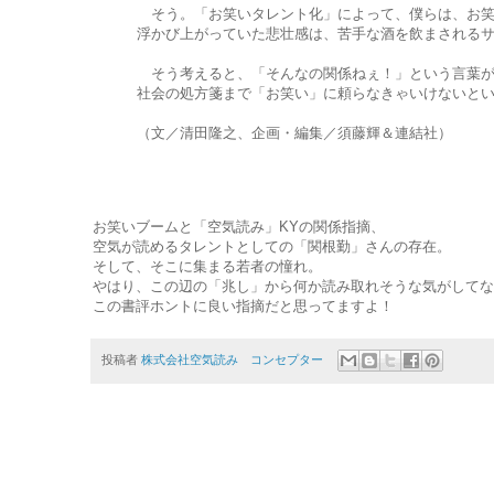
そう。「お笑いタレント化」によって、僕らは、お笑
浮かび上がっていた悲壮感は、苦手な酒を飲まされる
そう考えると、「そんなの関係ねぇ！」という言葉が、
社会の処方箋まで「お笑い」に頼らなきゃいけないと
（文／清田隆之、企画・編集／須藤輝＆連結社）
お笑いブームと「空気読み」KYの関係指摘、
空気が読めるタレントとしての「関根勤」さんの存在。
そして、そこに集まる若者の憧れ。
やはり、この辺の「兆し」から何か読み取れそうな気がしてな
この書評ホントに良い指摘だと思ってますよ！
投稿者
株式会社空気読み コンセプター