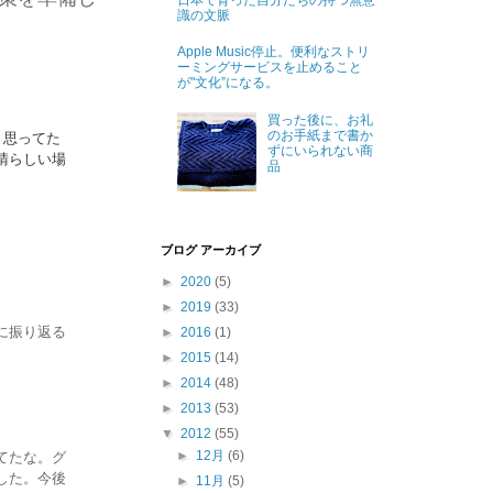
日本で育った自分たちの持つ無意
識の文脈
Apple Music停止。便利なストリ
ーミングサービスを止めること
が"文化”になる。
買った後に、お礼
のお手紙まで書か
と思ってた
ずにいられない商
晴らしい場
品
ブログ アーカイブ
►
2020
(5)
►
2019
(33)
►
2016
(1)
に振り返る
►
2015
(14)
►
2014
(48)
►
2013
(53)
▼
2012
(55)
►
12月
(6)
てたな。グ
した。今後
►
11月
(5)