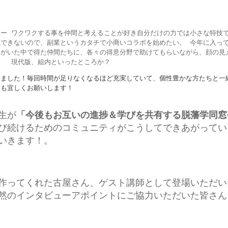
性ー
ワクワクする事を仲間と考えることが好き
自分だけの力では小さな特技
視できないので、副業というカタチで小商いコラボを始めたい。
今年に入っ
もがいた中で得た仲間たちに、各々の得意分野で助けてもらいながら、顔の見
た。
現代版、組内といったところか？
いま
した！
毎回時間が足りなくなるほど充実していて、個性豊かな方
たちと一
らも宜しくお願いします！
生が
「今後もお互いの進捗＆学びを共有する脱藩学同窓
び続けるためのコミュニティがこうしてできあがってい
いきます！。
作ってくれた古屋さん、ゲスト講師として登場いただい
然のインタビューアポイントにご協力いただいた皆さん