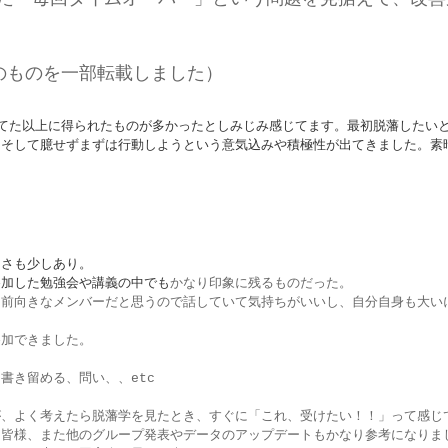
のものを一部転載しました）
て
た以上に得られたものが多かったとしみじみ感じてます。
最初脱藩したい
。
そして臆せずまずは行動しようという意気込みや積極性が
出てきました。
素
しさも少しあり。
参加した勉強会や講義の中でも
かなり印象に残るものだった。
に前向きなメンバーだと思うので話していて気持ちがいいし、自分自身も大い
参加できました。
書き留める、問い、、etc
が、よく考えたら脱藩学を見たとき、すぐに「これ、受けたい！！」って感じ
た皆様、また他のグループ発表やデータのアップデートもかなり参考になりま