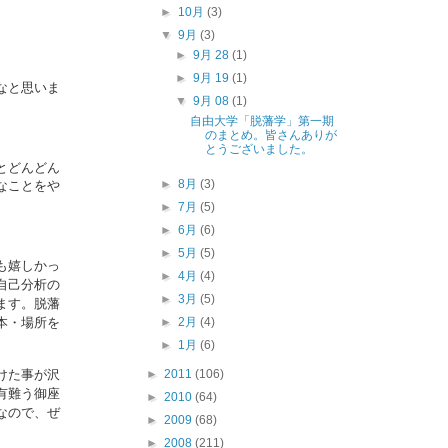
►
10月
(3)
▼
9月
(3)
►
9月 28
(1)
►
9月 19
(1)
なと思い
ま
▼
9月 08
(1)
自由大学「脱藩学」第一期
のまとめ。皆さんありが
とうございました。
とどんどん
►
8月
(3)
なことをや
►
7月
(5)
►
6月
(6)
►
5月
(5)
も嬉しかっ
►
4月
(4)
自己分析の
►
3月
(5)
ます。
脱藩
►
2月
(4)
本・場所を
►
1月
(6)
►
2011
(106)
けた事が沢
有難う御座
►
2010
(64)
なので、
ぜ
►
2009
(68)
►
2008
(211)