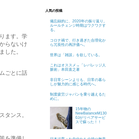
人気の投稿
備忘録的に、2020年の振り返り。
ルールチェンジ時期はワクワクす
る。
ります。学
コロナ禍で、行き過ぎた合理化か
からないけ
ら冗長性の再評価へ。
ました。
世界は「雑談」を欲している。
これはオススメ→「レバレッジ人
脈術」本田直之著
ムごとに話
非日常シーンよりも、日常の暮ら
しが魅力的に感じる時代へ。
制度疲労ジャパンを乗り越えるた
めに。
15年物の
NewBalanceM130
スタンス。
0Jがリペアサービ
スで蘇った！！
策を準備し