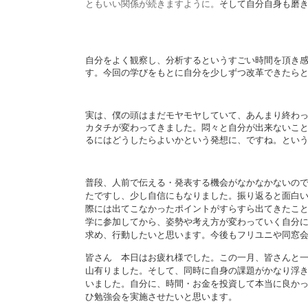
ともいい関係が続きますように。
そして自分自身も磨
自分をよく観察し、分析するというすごい時間を頂き
す。
今回の学びをもとに自分を少しずつ改革できたら
実は、僕の頭はまだモヤモヤしていて、あんまり終わ
カタチ
が変わってきました。
悶々と自分が出来ないこ
るにはどうしたらよ
いかという発想に、ですね。
という
普段、人前で伝える・発表する機会がなかなかないの
たですし、少し自信にもなりました。
振り返ると面白
際には出てこなかったポイントがすらすら出てきたこ
学に参加してから、姿勢や考え方が変わっていく自分
求め、行動したいと思います。今後もフリユニや同窓
皆さん
本日はお疲れ様でした。
この一月、皆さんと
山有りました。
そして、同時に自身の課題がかなり浮
いました。
自分に、時間・お金を投資して本当に良か
ひ勉強会を実施させたいと思います。