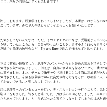
きつつ、来月の同窓会が早くも楽しみです！
感謝しており
ます。
脱藩学はおわってしまいましたが、本番はこれからなのか
と思っています。
みなさん今後ともどうぞよろしくお願いいたします。
った気がして
ないんですね。
ただ、そのモヤモヤの中身は、受講前から比べる
とを嘆いていたところから、自分がやりた
いことを、まず小さく始められそう
意味でも脱藩の勉強会など、Try and Errorで進んで行ければと思ってます。
で本当に有難い経験でした。脱藩学のメンバーからもお誉めの言葉を頂きとて
い気付きが幾つかありまして、例えば、自身の価値観を探るワークで、就活の
とに驚きました。また、チームで物事をやり遂げることは本当に達成感があり
に気付きました。
今後も脱藩学で学んだ姿勢や考え方をもとに、積極的に人・
会でお会いできること楽しみにしております。
一緒に脱藩者へのインタビューを行い、
ディスカッションを行うことで、気付
き彫りになりました。
皆さんと過ごした一月は僕の血肉となりました。
本当に
ったと思っております。
と、形式ばった文言でさよならしてしまうのは絶対嫌