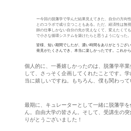
ー今回の脱藩学で学んだ結果見えてきた、自分の方向
とのコラボで成り立つこともある。
ただ、経済性は無
師の仕事しかない自分の先が見えなくて、変えたくて
で小さな循環システムを築けたらと思うようになっ
皆様、短い期間でしたが、濃い時間をありがとうござ
発見がたくさんでき、本当に楽しかっ
たです。
これか
個人的に、一番嬉しかったのは、脱藩学卒業
して、さっそく企画してくれたことです。学
当に嬉しいですね。もちろん、僕も関わって
最期に、キュレーターとして一緒に脱藩学を
ん。自由大学の皆さん。そして、受講生の突
りがとうございました！