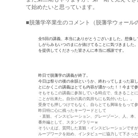
て始めたいと思っています。
■脱藩学卒業生のコメント（脱藩学ウォール
全5回の講義、本当にありがとうございました。想像し
しがらみもいつのまにか抜けて
ることに気づきました
を提供してくださった皆さんに本当に感謝で
す。
昨日で脱藩学の講義が終了。
今日は祭りの後の余韻というか、終わってしまった寂
とにかくこの講義はとても内容が濃かった！！
今まで
そもそもこの講義に参加している時点で、生きること
ことが出来た。自分の真の気持ちにも気付いたし。。
受身でも押しつけでもなく、自らとても興味をもって
昨日特に心に残ったキーワードとして
・直観、インスピレーション、グレーゾーン、人、本、
番外編として、スタンプラリーｗ
そういえば、質問した直観・インスピレーションです
ループワークを始め、インタビューに協力して下さっ