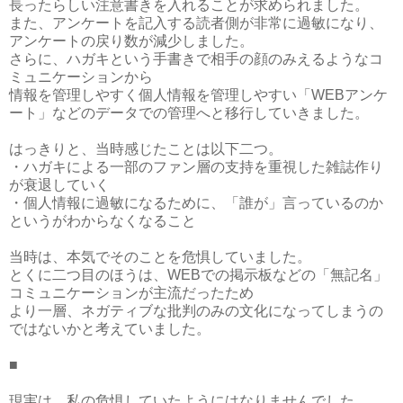
長ったらしい注意書きを入れることが求められました。
また、アンケートを記入する読者側が非常に過敏になり、
アンケートの戻り数が減少しました。
さらに、ハガキという手書きで相手の顔のみえるようなコ
ミュニケーションから
情報を管理しやすく個人情報を管理しやすい「WEBアンケ
ート」などのデータでの管理へと移行していきました。
はっきりと、当時感じたことは以下二つ。
・ハガキによる一部のファン層の支持を重視した雑誌作り
が衰退していく
・個人情報に過敏になるために、「誰が」言っているのか
というがわからなくなること
当時は、本気でそのことを危惧していました。
とくに二つ目のほうは、WEBでの掲示板などの「無記名」
コミュニケーションが主流だったため
より一層、ネガティブな批判のみの文化になってしまうの
ではないかと考えていました。
■
現実は、私の危惧していたようにはなりませんでした。