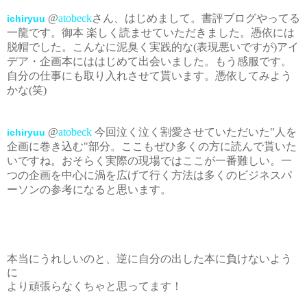
@
atobeck
さん、はじめまして。書評ブログやってる
ichiryuu
一龍です。御本 楽しく読ませていただきました。憑依には
脱帽でした。こんなに泥臭く実践的な(表現悪いですが)アイ
デア・企画本にははじめて出会いました。もう感服です。
自分の仕事にも取り入れさせて貰います。憑依してみよう
かな(笑)
@
atobeck
今回泣く泣く割愛させていただいた"人を
ichiryuu
企画に巻き込む"部分。ここもぜひ多くの方に読んで貰いた
いですね。おそらく実際の現場ではここが一番難しい。一
つの企画を中心に渦を広げて行く方法は多くのビジネスパ
ーソンの参考になると思います。
本当にうれしいのと、逆に自分の出した本に負けないよう
に
より頑張らなくちゃと思ってます！