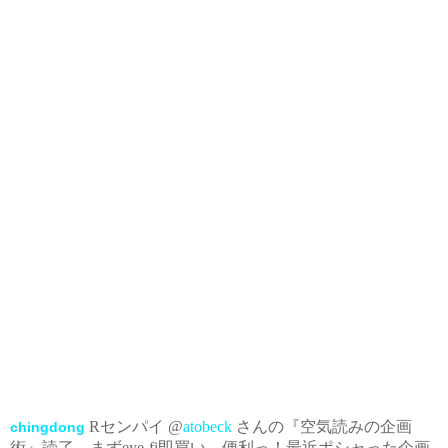
Rセンパイ @
atobeck
さんの『空気読みの企画
chingdong
術』読了。まずeye-fi即買い、便利っ！最近ポシャった企画