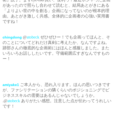
があったので照らし合わせて読むと、結局あとがきにある
「よりよい世の中を創る」企画になってないのが根本的理
由。あとがき激しく共感。全体的に企画者の心強い実用書
ですね！
@
atobeck
ぜひぜひー！でも企画ってほんと、そ
chingdong
のことについてどれだけ真剣に考えたか、なんですよね。
跡部さんの徹底的な企画術にはほんと感服しました。また
いろいろお話ししたいです。守備範囲広すぎなんですもの
ー！
ご本人から、恐れ入ります。ほんの思いつきです
amiyake1
が、ファシリテーションの隣くらいのポジショニングでビ
ジネススキルの需要はあるんじゃないでしょうか。
.@
atobeck
ありがたい感想。注意した点が伝わってうれしい
です！