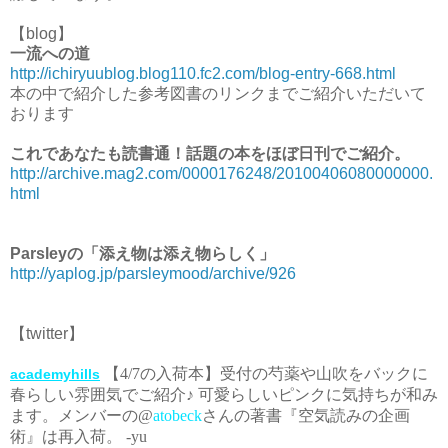
【blog】
一流への道
http://ichiryuublog.blog110.fc2.com/blog-entry-668.html
本の中で紹介した参考図書のリンクまでご紹介いただいて
おります
これであなたも読書通！話題の本をほぼ日刊でご紹介
。
http://archive.mag2.com/0000176248/20100406080000000.
html
Parsleyの「添え物は添え物らしく」
http://yaplog.jp/parsleymood/archive/926
【twitter】
【4/7の入荷本】受付の芍薬や山吹をバックに
academyhills
春らしい雰囲気でご紹介♪ 可愛らしいピンクに気持ちが和み
ます。メンバーの@
atobeck
さんの著書『空気読みの企画
術』は再入荷。 -yu