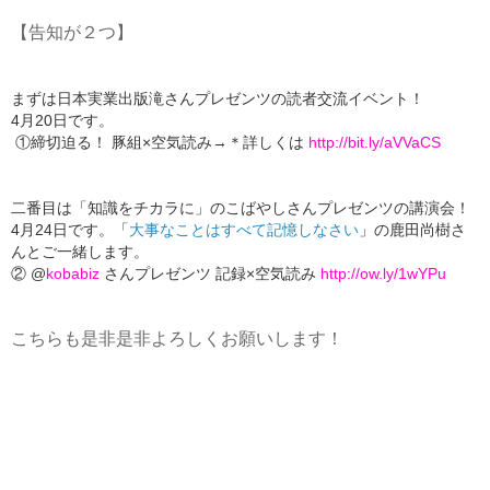
【告知が２つ】
まずは日本実業出版滝さんプレゼンツの読者交流イベント！
4月20日です。
①締切迫る！ 豚組×空気読み→＊詳しくは
http://bit.ly/aVVaCS
二番目は「知識をチカラに」のこばやしさんプレゼンツの講演会！
4月24日です。「
大事なことはすべて記憶しなさい
」の鹿田尚樹さ
んとご一緒します。
② @
kobabiz
さんプレゼンツ 記録×空気読み
http://ow.ly/1wYPu
こちらも是非是非よろしくお願いします！