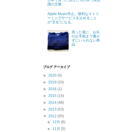
日本で育った自分たちの持つ無意
識の文脈
Apple Music停止。便利なストリ
ーミングサービスを止めること
が"文化”になる。
買った後に、お礼
のお手紙まで書か
ずにいられない商
品
ブログ アーカイブ
►
2020
(5)
►
2019
(33)
►
2016
(1)
►
2015
(14)
►
2014
(48)
►
2013
(53)
▼
2012
(55)
►
12月
(6)
►
11月
(5)