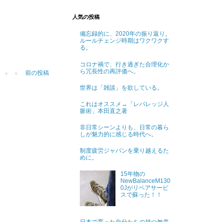
人気の投稿
備忘録的に、2020年の振り返り。
ルールチェンジ時期はワクワクす
る。
コロナ禍で、行き過ぎた合理化か
ら冗長性の再評価へ。
前の投稿
世界は「雑談」を欲している。
これはオススメ→「レバレッジ人
脈術」本田直之著
非日常シーンよりも、日常の暮ら
しが魅力的に感じる時代へ。
制度疲労ジャパンを乗り越えるた
めに。
15年物の
NewBalanceM130
0Jがリペアサービ
スで蘇った！！