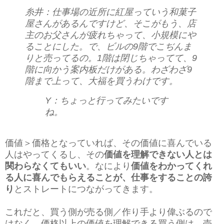
糸井：仕事場の近所に紅屋っていう和菓子
屋さんがあるんですけど、そこがもう、店
主のお父さんが疲れちゃって、小規模にや
ることにした。で、ビルの9階でこぢんま
りと売ってるの。1階は閉じちゃってて、9
階に向かう案内板だけがある。わざわざ9
階まで上って、大福を買うわけです。
Y：ちょっと行ってみたいです
ね。
価値＞価格となっていれば、その価値に喜んでいる
人はやってくるし、その
価値を理解できない人とは
関わらなくてもいい
。なにより
価値をわかってくれ
る人に喜んでもらえることが、仕事をすることの誇
り
とストレートにつながってきます。
これだと、買う側が売る側／作り手より偉ぶるので
はなく、価格以上の価値を理解できる買う側は、売