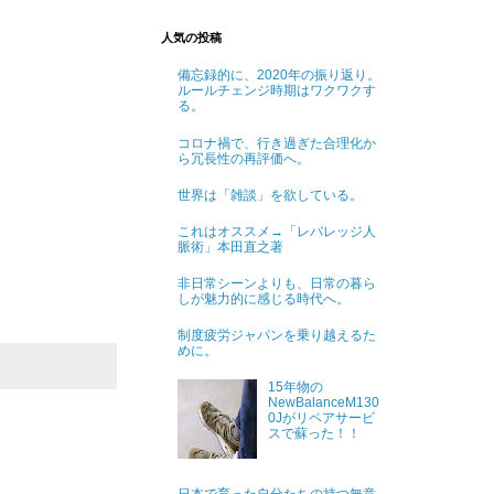
人気の投稿
備忘録的に、2020年の振り返り。
ルールチェンジ時期はワクワクす
る。
コロナ禍で、行き過ぎた合理化か
ら冗長性の再評価へ。
世界は「雑談」を欲している。
これはオススメ→「レバレッジ人
脈術」本田直之著
非日常シーンよりも、日常の暮ら
しが魅力的に感じる時代へ。
制度疲労ジャパンを乗り越えるた
めに。
15年物の
NewBalanceM130
0Jがリペアサービ
スで蘇った！！