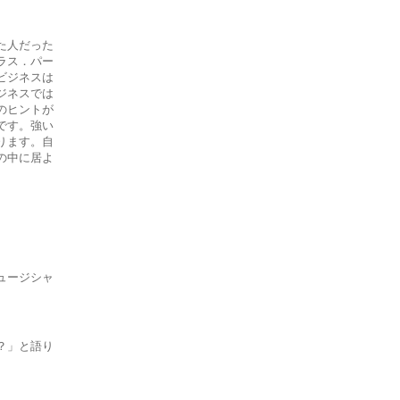
た人だった
ラス．パー
ビジネスは
ジネスでは
のヒントが
です。強い
ります。自
の中に居よ
ュージシャ
？」と語り