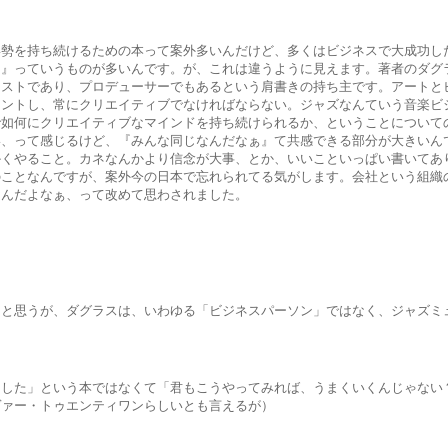
姿勢を持ち続けるための本って案外多いんだけど、多くはビジネスで大成功し
ぁ』っていうものが多いんです。が、これは違うように見えます。著者のダグ
チストであり、プロデューサーでもあるという肩書きの持ち主です。アートと
メントし、常にクリエイティブでなければならない。ジャズなんていう音楽ビ
で如何にクリエイティブなマインドを持ち続けられるか、ということについて
い、って感じるけど、『みんな同じなんだなぁ』て共感できる部分が大きいん
かくやること。カネなんかより信念が大事、とか、いいこといっぱい書いてあ
のことなんですが、案外今の日本で忘れられてる気がします。会社という組織
なんだよなぁ、って改めて思わされました。
うと思うが、ダグラスは、いわゆる「ビジネスパーソン」ではなく、ジャズミ
功した」という本ではなくて「君もこうやってみれば、うまくいくんじゃない
ヴァー・トゥエンティワンらしいとも言えるが）