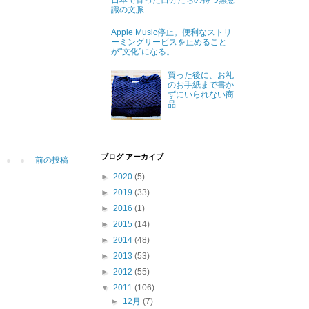
日本で育った自分たちの持つ無意
識の文脈
Apple Music停止。便利なストリ
ーミングサービスを止めること
が"文化”になる。
買った後に、お礼
のお手紙まで書か
ずにいられない商
品
ブログ アーカイブ
前の投稿
►
2020
(5)
►
2019
(33)
►
2016
(1)
►
2015
(14)
►
2014
(48)
►
2013
(53)
►
2012
(55)
▼
2011
(106)
►
12月
(7)