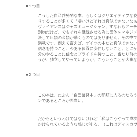
■１つ目
こうした自己啓発的な本、もしくはクリエイティブな
りすることが多くて『凄いけどそれは真似できないな
ヴァイアンスはジャズミュージシャン、すなわちアー
別物だけど、でもそれを継続させる為に団体をマネジ
決して巨額の金額が動くものではありません。その中
満載です。例えて言えば、ゲイツの本だと真似できな
信念を持つこと、今ある位置に安住しないこと。とに
分のやることに信念とプライドを持つこと。当たり前
うが、独立してやっていようが、こういうことが大事
■２つ目
この本は、たぶん「自己啓発本」の部類に入るのだろ
ンであるところが面白い。
だからというわけではないけれど「私はこうやって成
かけられているような感じがする。（これはディスカ