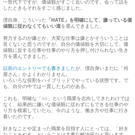
一世代下ですが、価値観がすごく近いのです。会って話を
したときもそれをすごく感じました。
僕自身、こういった
「HATE」を明確にして、嫌っている価
値観に従わなくてもいい道
を選んできました。
努力するのが嫌とか、大変な仕事は嫌とかそういうことは
良くないと思うのですが、自分の価値観を大切にして、価
値観に反する仕事や仕事のやり方を押し付けられない生き
方を選んできました。
以前のエントリーでも書きました
が、僕自身いまだに「何
屋さん」かよくわかりません。
いろいろな役割をハイブリッドでやっている状態です。で
も、自分の中では一貫したものがある。
これも、明確な「○○」という職業を志向してきたわけでは
なく、結果的に嫌いな価値観に従わずにもできる仕事のや
り方を模索していたら、今のような、働き方や仕事に行き
着いたのです。
好きなことや定まった職業を目指す人にとっては、「好き
なことをやる」ということは大事な解決策だと思います。