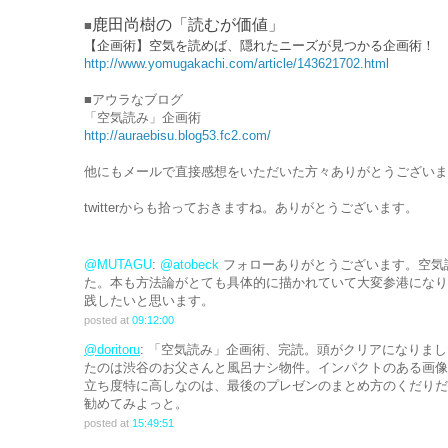
鹿田尚樹の「読むが価値」
■
【企画術】空気を読めば、隠れたニーズが見つかる企画術！
http://www.yomugakachi.com/article/143621702.html
■アウラなブログ
「空気読み」企画術
http://auraebisu.blog53.fc2.com/
他にもメールで直接感想をいただいた方々ありがとうございま
twitterからも拾っておきますね。ありがとうございます。
@MUTAGU
:
@atobeck
フォローありがとうございます。空気
た。本も方法論がとても具体的に描かれていて大変参港になり
践したいと思います。
posted at
09:12:00
@doritoru
: 「空気読み」企画術、完読。頭がクリアになりま
たのは渋谷のお父さんと風呂ナシ物件。インパクトのある画像
立ち度特に高しなのは、最後のプレゼンのまとめ方のくだりだ
勧めてみよっと。
posted at
15:49:51