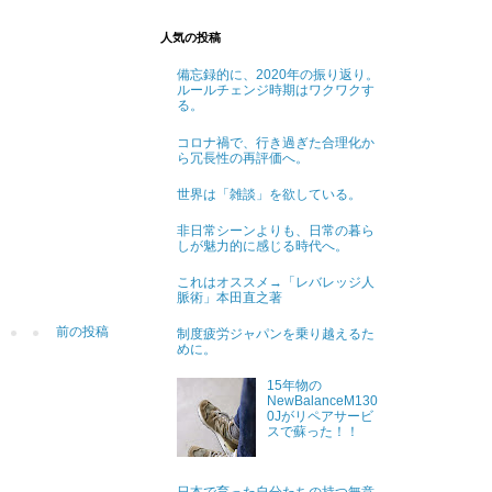
人気の投稿
備忘録的に、2020年の振り返り。
ルールチェンジ時期はワクワクす
る。
コロナ禍で、行き過ぎた合理化か
ら冗長性の再評価へ。
世界は「雑談」を欲している。
非日常シーンよりも、日常の暮ら
しが魅力的に感じる時代へ。
これはオススメ→「レバレッジ人
脈術」本田直之著
前の投稿
制度疲労ジャパンを乗り越えるた
めに。
15年物の
NewBalanceM130
0Jがリペアサービ
スで蘇った！！