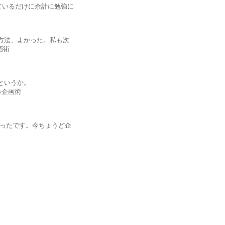
ているだけに余計に勉強に
し方法、よかった。私も次
企画術
換というか。
読み企画術
かったです。今ちょうど企