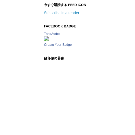
今すぐ購読する FEED ICON
Subscribe in a reader
FACEBOOK BADGE
Toru Atobe
Create Your Badge
跡部徹の著書