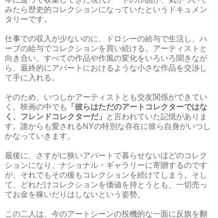
みたら歴史的コレクションになっていたというドキュメン
タリーです。
仕事での収入が少ないのに、ドロシーの給与で生活し、ハ
ーブの給与でコレクションを買い続ける。アーティストと
向き合い、すべての作品や作風の変化をいろいろ聞きなが
ら、最終的にアパートにおけるような小さな作品を交渉し
て手に入れる。
そのため、いつしかアーティストとも交友関係ができてい
く。映画の中でも
「彼らはただのアートコレクターではな
く、フレンドコレクターだ」
と言われていた記憶がありま
す。誰からも愛されるNYの特別な存在に彼ら自身がいつし
かなっていきます。
最後に、さすがに狭いアパートで暮らせないほどのコレク
ションになり、ナショナル・ギャラリーに寄贈するのです
が、それでもその後もコレクションを続けてしまう。そし
て、どれだけコレクションを価値を持とうとも、一切売っ
てお金を稼いだりはしないという姿勢。
この二人は、今のアートシーンの投機的な一面に反旗を翻