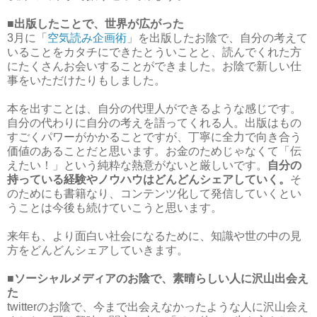
■出版したことで、世界が広がった
3月に「
空気読み企画術
」を出版したお陰で、自分の考えて
いることをカタチにできたとういことと、読んでくれた方
にたくさんお会いすることができました。お陰で新しい仕
事をいただけたりもしました。
本を出すことは、自分の代理人ができるような感じです。
自分の代わりに自分の考えを語ってくれる人。出版はもの
すごくパワーがかかることですが、丁寧に全力で向き合う
価値のあることだと思います。お金のためじゃなくて「伝
えたい！」という純粋な熱意がないと厳しいです。
自分の
持っている経験やノウハウはどんどんシェアしていく。
そ
のためにも書籍なり、コンテンツ化して発信していくとい
うことは今後も続けていこうと思います。
来年も、より面白い社会になるために、知識や世の中の見
方をどんどんシェアしていきます。
■ソーシャルメディアのお陰で、素晴らしい人に沢山出会え
た
twitterのお陰で、今まで出会えなかったような人に沢山会え