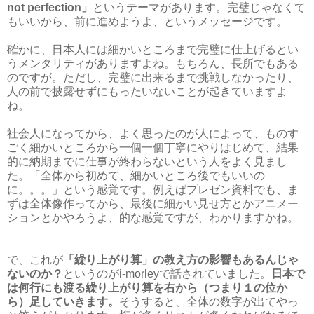
not perfection」
というテーマがあります。完璧じゃなくて
もいいから、前に進めようよ、というメッセージです。
確かに、日本人には細かいところまで完璧に仕上げるとい
うメンタリティがありますよね。もちろん、長所でもある
のですが。ただし、完璧に出来るまで挑戦しなかったり、
人の前で披露せずにもったいないことが起きていますよ
ね。
社会人になってから、よく思ったのが人によって、ものす
ごく細かいところから一個一個丁寧にやりはじめて、結果
的に納期までに仕事が終わらないという人をよく見まし
た。「全体から初めて、細かいところ後でもいいの
に。。。」という感覚です。例えばプレゼン資料でも、ま
ずは全体像作ってから、最後に細かい見せ方とかアニメー
ションとかやろうよ、的な感覚ですが、わかりますかね。
で、これが
「繰り上がり算」の教え方の影響もあるんじゃ
ないのか？
というのがi-morleyで話されていました。
日本で
は何行にも渡る繰り上がり算を右から（つまり１の位か
ら）足していきます。
そうすると、全体の数字が出てやっ