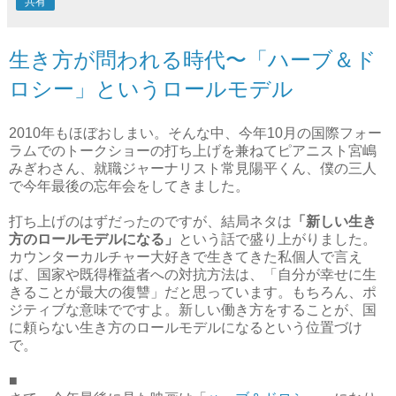
共有
生き方が問われる時代〜「ハーブ＆ド
ロシー」というロールモデル
2010年もほぼおしまい。そんな中、今年10月の国際フォー
ラムでのトークショーの打ち上げを兼ねてピアニスト宮嶋
みぎわさん、就職ジャーナリスト常見陽平くん、僕の三人
で今年最後の忘年会をしてきました。
打ち上げのはずだったのですが、結局ネタは
「新しい生き
方のロールモデルになる」
という話で盛り上がりました。
カウンターカルチャー大好きで生きてきた私個人で言え
ば、国家や既得権益者への対抗方法は、「自分が幸せに生
きることが最大の復讐」だと思っています。もちろん、ポ
ジティブな意味でですよ。新しい働き方をすることが、国
に頼らない生き方のロールモデルになるという位置づけ
で。
■