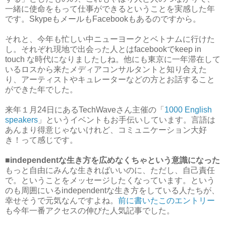
一緒に使命をもって仕事ができるということを実感した年
です。SkypeもメールもFacebookもあるのですから。
それと、今年も忙しい中ニューヨークとベトナムに行けた
し。それぞれ現地で出会った人とはfacebookでkeep in
touch な時代になりましたしね。他にも東京に一年滞在して
いるロスから来たメディアコンサルタントと知り合えた
り、アーティストやキュレーターなどの方とお話すること
ができた年でした。
来年１月24日にあるTechWaveさん主催の「
1000 English
speakers
」というイベントもお手伝いしています。言語は
あんまり得意じゃないけれど、コミュニケーション大好
き！って感じです。
■independentな生き方を広めなくちゃという意識になった
もっと自由にみんな生きればいいのに、ただし、自己責任
で。ということをメッセージしたくなっています。という
のも周囲にいるindependentな生き方をしている人たちが、
幸せそうで元気なんですよね。
前に書いたこのエントリー
も今年一番アクセスの伸びた人気記事でした。