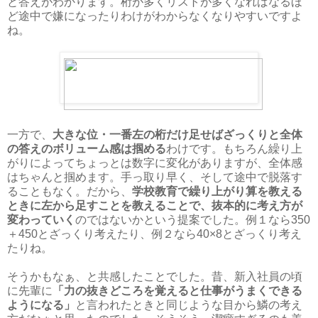
と答えがわかります。桁が多くリストが多くなればなるほ
ど途中で嫌になったりわけがわからなくなりやすいですよ
ね。
一方で、
大きな位・一番左の桁だけ足せばざっくりと全体
の答えのボリューム感は掴める
わけです。もちろん繰り上
がりによってちょっとは数字に変化がありますが、全体感
はちゃんと掴めます。手っ取り早く、そして途中で脱落す
ることもなく。だから、
学校教育で繰り上がり算を教える
ときに左から足すことを教えることで、抜本的に考え方が
変わっていく
のではないかという提案でした。例１なら350
＋450とざっくり考えたり、例２なら40×8とざっくり考え
たりね。
そうかもなぁ、と共感したことでした。昔、新入社員の頃
に先輩に
「力の抜きどころを覚えると仕事がうまくできる
ようになる」
と言われたときと同じような目から鱗の考え