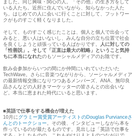
ました。同じ興味・関心の人。「その他」の生き方をして
いる人たち。近所に住んでいながら、知らなかった人た
ち。はじめての人に会いに行くことに対して、フットワー
クがものすごく軽くなりました。
そして、ものすごく感じたことは、個人と個人で出会って
みると、悪い人はいないし、みんな自分の立ち位置で社会
を良くしようと頑張っている人ばかりです。
人に対しての
「性善説」。そして「正直は最大の戦略」ということ気持
ちに本当になれた
のもソーシャルメディアのお陰です。
飲み会参加からいつの間にか仲間にいれていただいた
TechWave。さらに音楽つながりから、ソーシャルメディア
の最新情報交換になりつつあるメンバーズ、ANA、無印良
品さんなどの人好きマーケッターの皆さんとの出会いな
ど。本当に恵まれた時代にいると思います。
■英語で仕事をする機会が増えた
10月に
グラミー賞受賞アーティストのDouglas Purvianceさ
んとのトークショー
。その後、インタビューしながら本を
作っているのが最たるものです。見出しは「英語で仕事を
する」としたものの、これもやはり人と人のつながりで、