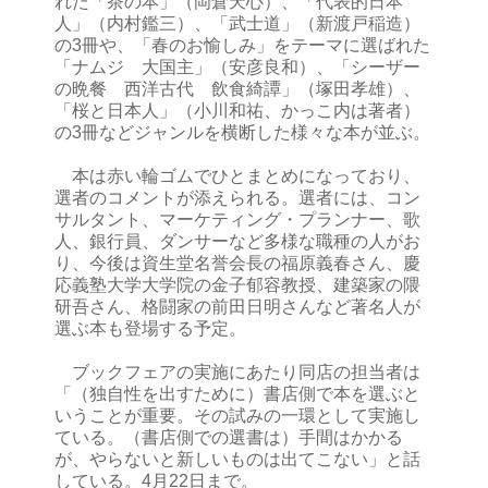
れた「茶の本」（岡倉天心）、「代表的日本
人」（内村鑑三）、「武士道」（新渡戸稲造）
の3冊や、「春のお愉しみ」をテーマに選ばれた
「ナムジ 大国主」（安彦良和）、「シーザー
の晩餐 西洋古代 飲食綺譚」（塚田孝雄）、
「桜と日本人」（小川和祐、かっこ内は著者）
の3冊などジャンルを横断した様々な本が並ぶ。
本は赤い輪ゴムでひとまとめになっており、
選者のコメントが添えられる。選者には、コン
サルタント、マーケティング・プランナー、歌
人、銀行員、ダンサーなど多様な職種の人がお
り、今後は資生堂名誉会長の福原義春さん、慶
応義塾大学大学院の金子郁容教授、建築家の隈
研吾さん、格闘家の前田日明さんなど著名人が
選ぶ本も登場する予定。
ブックフェアの実施にあたり同店の担当者は
「（独自性を出すために）書店側で本を選ぶと
いうことが重要。その試みの一環として実施し
ている。（書店側での選書は）手間はかかる
が、やらないと新しいものは出てこない」と話
している。4月22日まで。