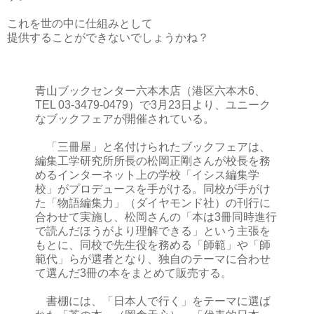
これを世の中に仕組みとして
提供することができないでしょうかね？
青山ブックセンター六本木店（港区六本木6、
TEL 03-3479-0479）で3月23日より、ユニーク
なブックフェアが開催されている。
「三冊屋」と名付けられたブックフェアは、
編集工学研究所所長の松岡正剛さんが校長を務
めるインターネット上の学校「イシス編集学
校」がプロデュースを手がける。同校が手がけ
た「物語編集力」（ダイヤモンド社）の刊行に
合わせて実施し、松岡さんの「本は3冊同時進行
で読んだほうがより理解できる」という主張を
もとに、同校で先生役を務める「師範」や「師
範代」らが選者となり、独自のテーマに合わせ
て選んだ3冊の本をまとめて販売する。
書棚には、「日本人で行く」をテーマに選ば