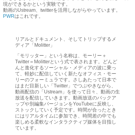
現ができるかという実験です。
動画のUstream、twitterを活用しながらやっています。
PWR
はこれです。
リアルとドキュメント、そしてトリップするメ
ディア「Molitter」
「モリッター」
という名称は、モーリー＋
Twitter＝Molitterという式で表されます。どんど
んと進化するソーシャル・メディアの波に乗っ
て、軽妙に配信していく新たなオフィス・モー
リーのフォーミュラです。さしあたって日本で
はまだ目新しい
「Twitter」
でつぶやきながら、
動画配信の
「Ustream」
を使って日々、動画の生
放送を配信していきます。動画放送のバックア
ップや別編集バージョンをYouTubeに反映し、
ストックしていく予定です。時間が合ったとき
にはリアルタイムに参加でき、時間差の中でも
楽しめる柔軟なインタラクティブ媒体を目指し
ています。