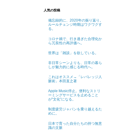
人気の投稿
備忘録的に、2020年の振り返り。
ルールチェンジ時期はワクワクす
る。
コロナ禍で、行き過ぎた合理化か
ら冗長性の再評価へ。
世界は「雑談」を欲している。
非日常シーンよりも、日常の暮ら
しが魅力的に感じる時代へ。
これはオススメ→「レバレッジ人
脈術」本田直之著
Apple Music停止。便利なストリ
ーミングサービスを止めること
が"文化”になる。
制度疲労ジャパンを乗り越えるた
めに。
日本で育った自分たちの持つ無意
識の文脈