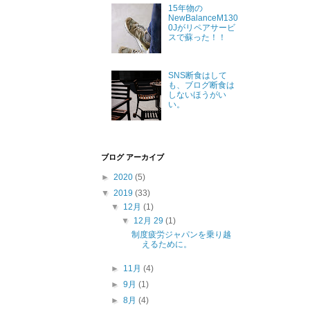
15年物の
NewBalanceM130
0Jがリペアサービ
スで蘇った！！
SNS断食はして
も、ブログ断食は
しないほうがい
い。
ブログ アーカイブ
►
2020
(5)
▼
2019
(33)
▼
12月
(1)
▼
12月 29
(1)
制度疲労ジャパンを乗り越
えるために。
►
11月
(4)
►
9月
(1)
►
8月
(4)