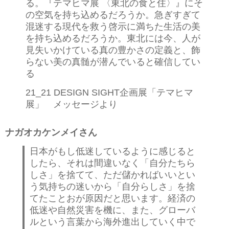
る。『テマヒマ展 〈東北の食と住〉』にそ
の空気を持ち込めるだろうか。急ぎすぎて
混迷する現代を救う啓示に満ちた生活の美
を持ち込めるだろうか。東北には今、人が
見失いかけている真の豊かさの定義と、飾
らない美の真髄が潜んでいると確信してい
る
21_21 DESIGN SIGHT企画展「テマヒマ
展」 メッセージより
ナガオカケンメイさん
日本がもし低迷しているように感じると
したら、それは間違いなく「自分たちら
しさ」を捨てて、ただ儲かればいいとい
う気持ちの迷いから「自分らしさ」を捨
てたことおが原因だと思います。経済の
低迷や自然災害を機に、また、グローバ
ルという言葉から海外進出していく中で