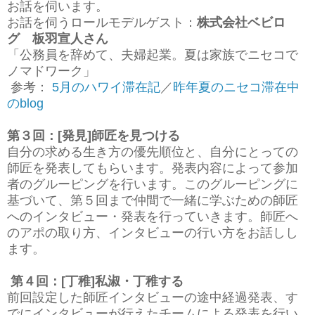
お話を伺います。
お話を伺うロールモデルゲスト：
株式会社ベビロ
グ 板羽宣人さん
「公務員を辞めて、夫婦起業。夏は家族でニセコで
ノマドワーク」
参考：
5月のハワイ滞在記
／
昨年夏のニセコ滞在中
のblog
第３回：[発見]師匠を見つける
自分の求める生き方の優先順位と、自分にとっての
師匠を発表してもらいます。発表内容によって参加
者のグルーピングを行います。このグルーピングに
基づいて、第５回まで仲間で一緒に学ぶための師匠
へのインタビュー・発表を行っていきます。師匠へ
のアポの取り方、インタビューの行い方をお話しし
ます。
第４回：[丁稚]私淑・丁稚する
前回設定した師匠インタビューの途中経過発表、す
でにインタビューが行えたチームによる発表を行い