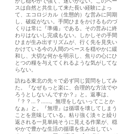
かし穏やかで強く、迷いがない。このペー
スは自然と共生して来た長い経験によっ
て、エコロジカル（生態的）な営みに同期
し、破綻がない。手間ひまをかけるものづ
くりは常に『準備』である。その営みに終
わりはないし完成もない。しかしその手間
ひまが生み出すリズムが、行く先を見失い
かけている今の人間のペースを穏やかに緩
和し、大切な何かを明示し、焦りの心にひ
とつの糧を与えてくれるような気がしてな
らない。
訪ねる東北の先々で必ず同じ質問をしてみ
た。『なぜもっと楽に、合理的な方法でや
ろうとしないんですか？』と。返事は、
『？？...？......。無理をしないってことか
なぁ』と。『無理』は循環を壊してしまう
ことを意味している。粘り強く淡々と繰り
返される一見単純そうに見える作業が、穏
やかで豊かな生活の循環を生み出してい