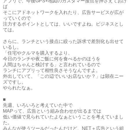
アプリで、今後GPS+地図のカスタマー接点を押さえておけ
ば
そこにアドネットワークを入れたり、広告サービスが広が
っていくので
注力するポイントとしては、いいですよね。ビジネスとし
ては。
さらに、ランチという接点に絞った訴求で差別化も出せて
いるし。
「住宅やクルマを購入するより、
今日のランチや夜ご飯に何を食べるかのほうを
人間はちゃんと検討する」と言われているので
ランチにアプリって相性良さそうなんですよ。
外出していて、「この辺でいいお店ないか？」は顕在ニー
ズですし。
やられたなぁ。
■
先週、いろいろと考えていた中で
MAPって、広告という組み合わせが出るまでは
低い価値で見られていたよなぁということを考えていまし
た。
みんなが使うツールだったんだけど、NET＋広告という組