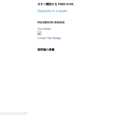
今すぐ購読する FEED ICON
Subscribe in a reader
FACEBOOK BADGE
Toru Atobe
Create Your Badge
跡部徹の著書