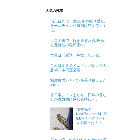
人気の投稿
備忘録的に、2020年の振り返り。
ルールチェンジ時期はワクワクす
る。
コロナ禍で、行き過ぎた合理化か
ら冗長性の再評価へ。
世界は「雑談」を欲している。
これはオススメ→「レバレッジ人
脈術」本田直之著
制度疲労ジャパンを乗り越えるた
めに。
非日常シーンよりも、日常の暮ら
しが魅力的に感じる時代へ。
15年物の
NewBalanceM130
0Jがリペアサービ
スで蘇った！！