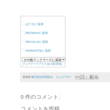
はてなに追加
MyYahoo!に追加
del.icio.usに追加
livedoorClipに追加
ブックマークプラス
by
SEO対策
投稿者
株式会社空気読み コンセプター
0 件のコメント:
コメントを投稿