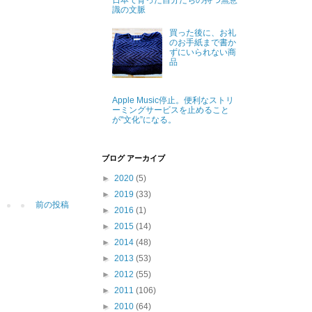
日本で育った自分たちの持つ無意
識の文脈
買った後に、お礼
のお手紙まで書か
ずにいられない商
品
Apple Music停止。便利なストリ
ーミングサービスを止めること
が"文化”になる。
ブログ アーカイブ
►
2020
(5)
►
2019
(33)
前の投稿
►
2016
(1)
►
2015
(14)
►
2014
(48)
►
2013
(53)
►
2012
(55)
►
2011
(106)
►
2010
(64)