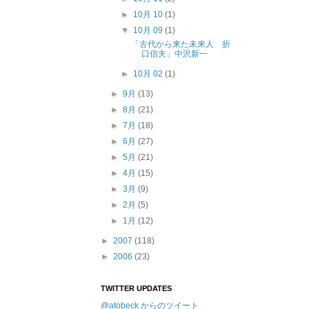
►
10月 10
(1)
▼
10月 09
(1)
「古代から来た未来人 折
口信夫」中沢新一
►
10月 02
(1)
►
9月
(13)
►
8月
(21)
►
7月
(18)
►
6月
(27)
►
5月
(21)
►
4月
(15)
►
3月
(9)
►
2月
(5)
►
1月
(12)
►
2007
(118)
►
2006
(23)
TWITTER UPDATES
@atobeck からのツイート