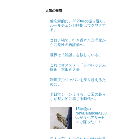
人気の投稿
備忘録的に、2020年の振り返り。
ルールチェンジ時期はワクワクす
る。
コロナ禍で、行き過ぎた合理化か
ら冗長性の再評価へ。
世界は「雑談」を欲している。
これはオススメ→「レバレッジ人
脈術」本田直之著
制度疲労ジャパンを乗り越えるた
めに。
非日常シーンよりも、日常の暮ら
しが魅力的に感じる時代へ。
15年物の
NewBalanceM130
0Jがリペアサービ
スで蘇った！！