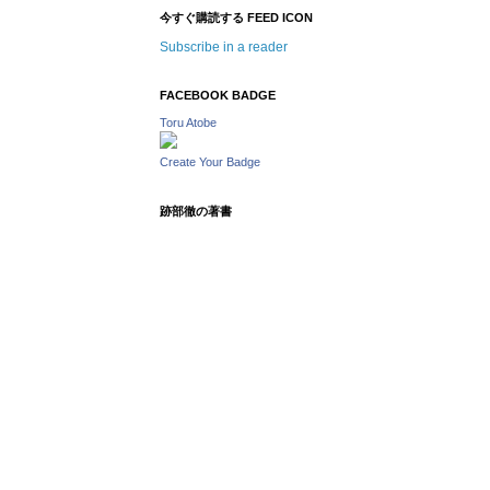
今すぐ購読する FEED ICON
Subscribe in a reader
FACEBOOK BADGE
Toru Atobe
Create Your Badge
跡部徹の著書