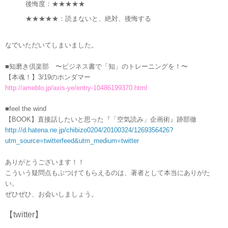
後悔度：★★★★★
★★★★★：読まないと、絶対、後悔する
なでいただいてしまいました。
■知磨き倶楽部 〜ビジネス書で「知」のトレーニングを！〜
【本魂！】3/19のホンダマー
http://ameblo.jp/axis-ye/entry-10486199370.html
■feel the wind
【BOOK】直接話したいと思った『「空気読み」企画術』跡部徹
http://d.hatena.ne.jp/chibizo0204/20100324/1269356426?
utm_source=twitterfeed&utm_medium=twitter
ありがとうございます！！
こういう疑問点もぶつけてもらえるのは、著者として本当にありがた
い。
ぜひぜひ、お会いしましょう。
【twitter】