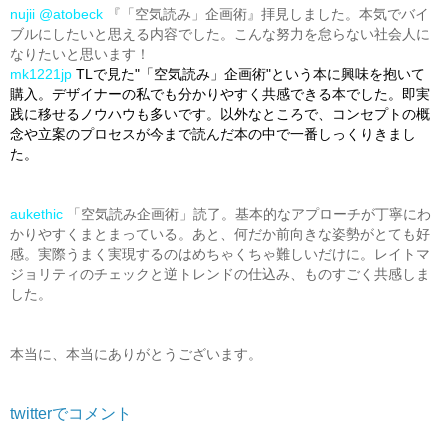
nujii
@atobeck
『「空気読み」企画術』拝見しました。本気でバイ
ブルにしたいと思える内容でした。こんな努力を怠らない社会人に
なりたいと思います！
mk1221jp
TLで見た"「空気読み」企画術"という本に興味を抱いて
購入。デザイナーの私でも分かりやすく共感できる本でした。即実
践に移せるノウハウも多いです。以外なところで、コンセプトの概
念や立案のプロセスが今まで読んだ本の中で一番しっくりきまし
た。
aukethic
「空気読み企画術」読了。基本的なアプローチが丁寧にわ
かりやすくまとまっている。あと、何だか前向きな姿勢がとても好
感。実際うまく実現するのはめちゃくちゃ難しいだけに。レイトマ
ジョリティのチェックと逆トレンドの仕込み、ものすごく共感しま
した。
本当に、本当にありがとうございます。
twitterでコメント