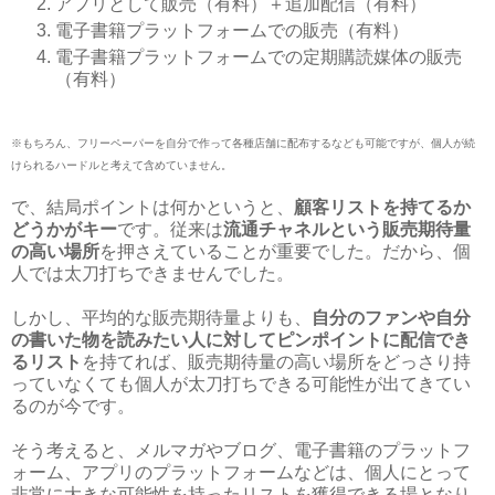
アプリとして販売（有料）＋追加配信（有料）
電子書籍プラットフォームでの販売（有料）
電子書籍プラットフォームでの定期購読媒体の販売
（有料）
※もちろん、フリーペーパーを自分で作って各種店舗に配布するなども可能ですが、個人が続
けられるハードルと考えて含めていません。
で、結局ポイントは何かというと、
顧客リストを持てるか
どうかがキー
です。従来は
流通チャネルという販売期待量
の高い場所
を押さえていることが重要でした。だから、個
人では太刀打ちできませんでした。
しかし、平均的な販売期待量よりも、
自分のファンや自分
の書いた物を読みたい人に対してピンポイントに配信でき
るリスト
を持てれば、販売期待量の高い場所をどっさり持
っていなくても個人が太刀打ちできる可能性が出てきてい
るのが今です。
そう考えると、メルマガやブログ、電子書籍のプラットフ
ォーム、アプリのプラットフォームなどは、個人にとって
非常に大きな可能性を持ったリストを獲得できる場となり