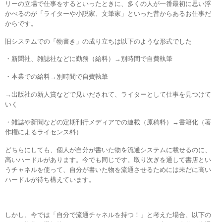
リーの立場で仕事をするといったときに、多くの人が一番最初に思い浮
かべるのが「ライターや小説家、文筆家」といった昔からあるお仕事だ
からです。
旧システムでの「物書き」の成り立ちは以下のような形式でした
・新聞社、雑誌社などに勤務（給料）→別時間で自費執筆
・本業での給料→別時間で自費執筆
→出版社の新人賞などで見いだされて、ライターとして仕事を見つけて
いく
・雑誌や新聞などの定期刊行メディアでの連載（原稿料）→書籍化（著
作権によるライセンス料）
どちらにしても、個人が自分が書いた物を流通システムに載せるのに、
高いハードルがあります。今でも同じです。取り次ぎを通して書店とい
うチャネルを使って、自分が書いた物を流通させるためには未だに高い
ハードルが待ち構えています。
しかし、今では「自分で流通チャネルを持つ！」と考えた場合、以下の