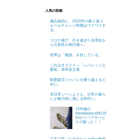
人気の投稿
備忘録的に、2020年の振り返り。
ルールチェンジ時期はワクワクす
る。
コロナ禍で、行き過ぎた合理化か
ら冗長性の再評価へ。
世界は「雑談」を欲している。
これはオススメ→「レバレッジ人
脈術」本田直之著
制度疲労ジャパンを乗り越えるた
めに。
非日常シーンよりも、日常の暮ら
しが魅力的に感じる時代へ。
15年物の
NewBalanceM130
0Jがリペアサービ
スで蘇った！！