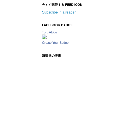
今すぐ購読する FEED ICON
Subscribe in a reader
FACEBOOK BADGE
Toru Atobe
Create Your Badge
跡部徹の著書