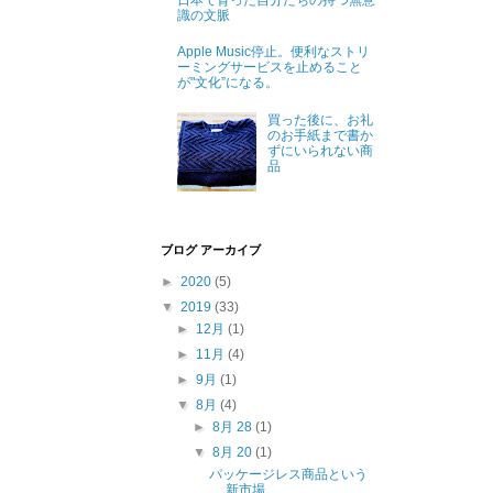
日本で育った自分たちの持つ無意
識の文脈
Apple Music停止。便利なストリ
ーミングサービスを止めること
が"文化”になる。
買った後に、お礼
のお手紙まで書か
ずにいられない商
品
ブログ アーカイブ
►
2020
(5)
▼
2019
(33)
►
12月
(1)
►
11月
(4)
►
9月
(1)
▼
8月
(4)
►
8月 28
(1)
▼
8月 20
(1)
パッケージレス商品という
新市場