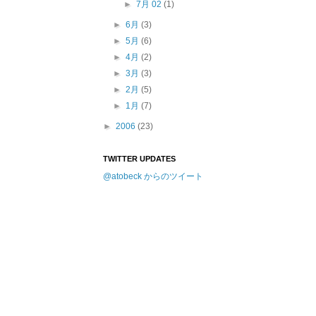
►
7月 02
(1)
►
6月
(3)
►
5月
(6)
►
4月
(2)
►
3月
(3)
►
2月
(5)
►
1月
(7)
►
2006
(23)
TWITTER UPDATES
@atobeck からのツイート