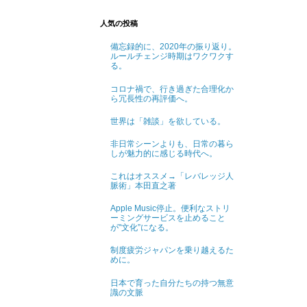
人気の投稿
備忘録的に、2020年の振り返り。
ルールチェンジ時期はワクワクす
る。
コロナ禍で、行き過ぎた合理化か
ら冗長性の再評価へ。
世界は「雑談」を欲している。
非日常シーンよりも、日常の暮ら
しが魅力的に感じる時代へ。
これはオススメ→「レバレッジ人
脈術」本田直之著
Apple Music停止。便利なストリ
ーミングサービスを止めること
が"文化”になる。
制度疲労ジャパンを乗り越えるた
めに。
日本で育った自分たちの持つ無意
識の文脈