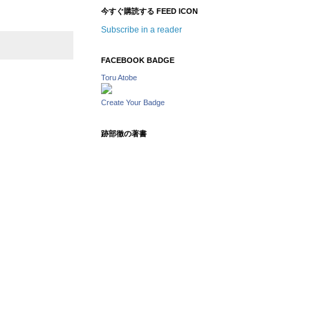
今すぐ購読する FEED ICON
Subscribe in a reader
FACEBOOK BADGE
Toru Atobe
Create Your Badge
跡部徹の著書