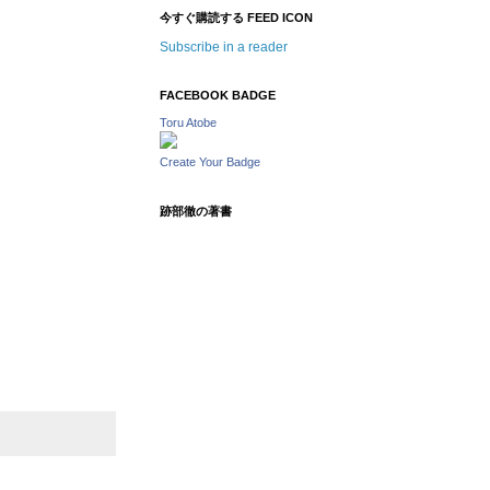
今すぐ購読する FEED ICON
Subscribe in a reader
FACEBOOK BADGE
Toru Atobe
Create Your Badge
跡部徹の著書