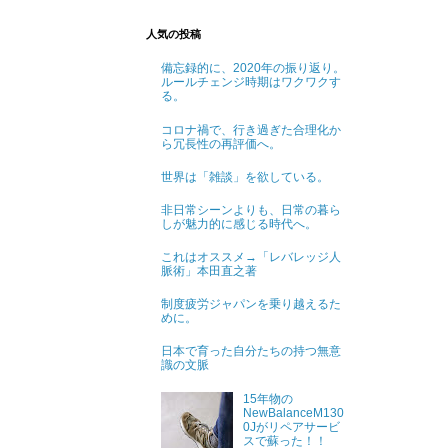
人気の投稿
備忘録的に、2020年の振り返り。
ルールチェンジ時期はワクワクす
る。
コロナ禍で、行き過ぎた合理化か
ら冗長性の再評価へ。
世界は「雑談」を欲している。
非日常シーンよりも、日常の暮ら
しが魅力的に感じる時代へ。
これはオススメ→「レバレッジ人
脈術」本田直之著
制度疲労ジャパンを乗り越えるた
めに。
日本で育った自分たちの持つ無意
識の文脈
15年物の
NewBalanceM130
0Jがリペアサービ
スで蘇った！！