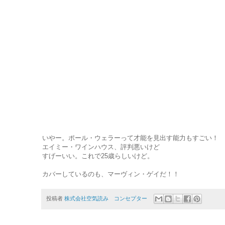
いやー。ポール・ウェラーって才能を見出す能力もすごい！
エイミー・ワインハウス、評判悪いけど
すげーいい。これで25歳らしいけど。
カバーしているのも、マーヴィン・ゲイだ！！
投稿者
株式会社空気読み コンセプター