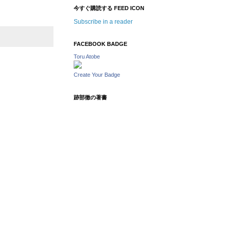
今すぐ購読する FEED ICON
Subscribe in a reader
FACEBOOK BADGE
Toru Atobe
Create Your Badge
跡部徹の著書