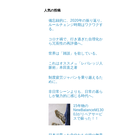
人気の投稿
備忘録的に、2020年の振り返り。
ルールチェンジ時期はワクワクす
る。
コロナ禍で、行き過ぎた合理化か
ら冗長性の再評価へ。
世界は「雑談」を欲している。
これはオススメ→「レバレッジ人
脈術」本田直之著
制度疲労ジャパンを乗り越えるた
めに。
非日常シーンよりも、日常の暮ら
しが魅力的に感じる時代へ。
15年物の
NewBalanceM130
0Jがリペアサービ
スで蘇った！！