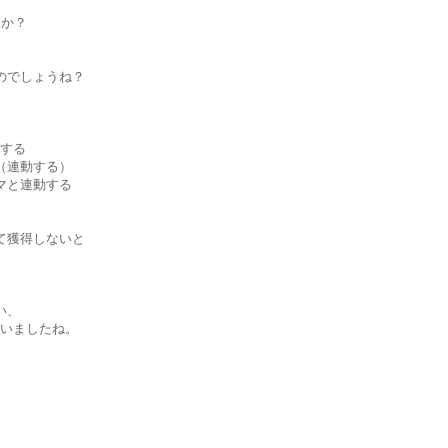
うか？
のでしょうね？
する
（連動する）
マと連動する
て獲得しないと
い、
いましたね。