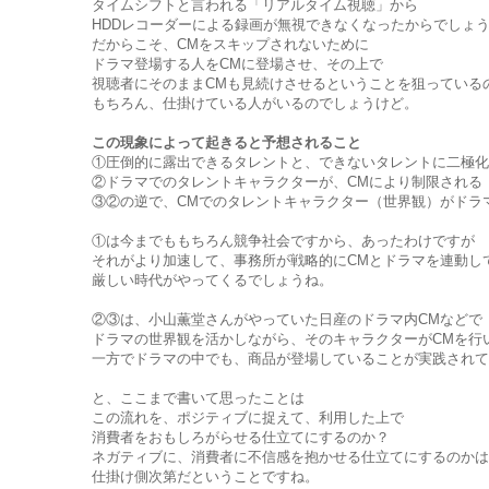
タイムシフトと言われる「リアルタイム視聴」から
HDDレコーダーによる録画が無視できなくなったからでしょ
だからこそ、CMをスキップされないために
ドラマ登場する人をCMに登場させ、その上で
視聴者にそのままCMも見続けさせるということを狙っている
もちろん、仕掛けている人がいるのでしょうけど。
この現象によって起きると予想されること
①圧倒的に露出できるタレントと、できないタレントに二極化
②ドラマでのタレントキャラクターが、CMにより制限される
③②の逆で、CMでのタレントキャラクター（世界観）がドラ
①は今までももちろん競争社会ですから、あったわけですが
それがより加速して、事務所が戦略的にCMとドラマを連動し
厳しい時代がやってくるでしょうね。
②③は、小山薫堂さんがやっていた日産のドラマ内CMなどで
ドラマの世界観を活かしながら、そのキャラクターがCMを行
一方でドラマの中でも、商品が登場していることが実践されて
と、ここまで書いて思ったことは
この流れを、ポジティブに捉えて、利用した上で
消費者をおもしろがらせる仕立てにするのか？
ネガティブに、消費者に不信感を抱かせる仕立てにするのかは
仕掛け側次第だということですね。