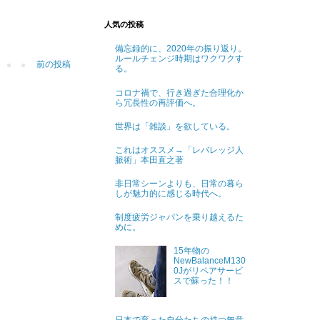
人気の投稿
備忘録的に、2020年の振り返り。
ルールチェンジ時期はワクワクす
前の投稿
る。
コロナ禍で、行き過ぎた合理化か
ら冗長性の再評価へ。
世界は「雑談」を欲している。
これはオススメ→「レバレッジ人
脈術」本田直之著
非日常シーンよりも、日常の暮ら
しが魅力的に感じる時代へ。
制度疲労ジャパンを乗り越えるた
めに。
15年物の
NewBalanceM130
0Jがリペアサービ
スで蘇った！！