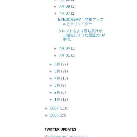
►
7月 09
(1)
▼
7月 07
(2)
EYESCREAM 特集アップ
ルとクリエイター
タレントもより勝ち負けが
二極化しそうな最近のCM
事情。
►
7月 04
(1)
►
7月 01
(1)
►
6月
(27)
►
5月
(21)
►
4月
(15)
►
3月
(9)
►
2月
(5)
►
1月
(12)
►
2007
(118)
►
2006
(23)
TWITTER UPDATES
@atobeck からのツイート