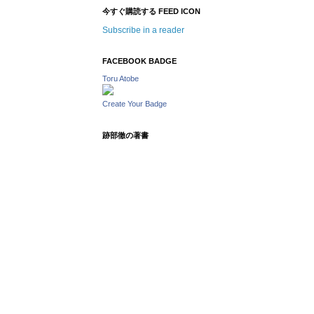
今すぐ購読する FEED ICON
Subscribe in a reader
FACEBOOK BADGE
Toru Atobe
Create Your Badge
跡部徹の著書