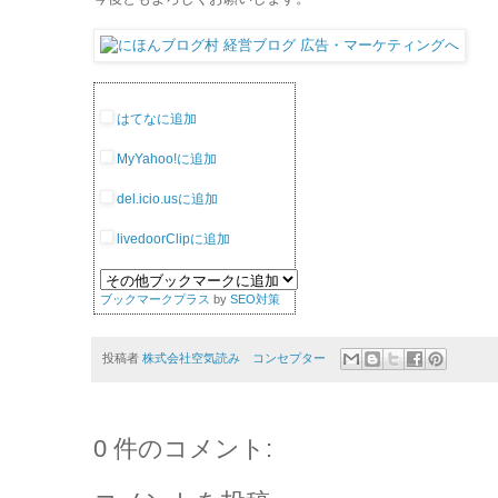
はてなに追加
MyYahoo!に追加
del.icio.usに追加
livedoorClipに追加
ブックマークプラス
by
SEO対策
投稿者
株式会社空気読み コンセプター
0 件のコメント: