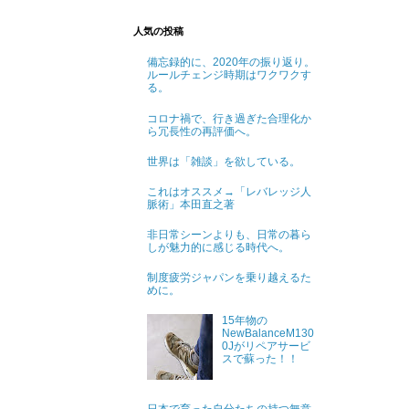
人気の投稿
備忘録的に、2020年の振り返り。
ルールチェンジ時期はワクワクす
る。
コロナ禍で、行き過ぎた合理化か
ら冗長性の再評価へ。
世界は「雑談」を欲している。
これはオススメ→「レバレッジ人
脈術」本田直之著
非日常シーンよりも、日常の暮ら
しが魅力的に感じる時代へ。
制度疲労ジャパンを乗り越えるた
めに。
15年物の
NewBalanceM130
0Jがリペアサービ
スで蘇った！！