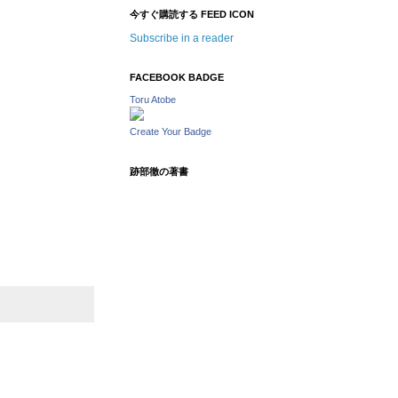
今すぐ購読する FEED ICON
Subscribe in a reader
FACEBOOK BADGE
Toru Atobe
Create Your Badge
跡部徹の著書