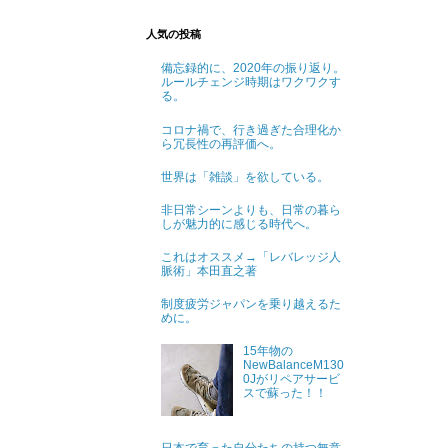
人気の投稿
備忘録的に、2020年の振り返り。
ルールチェンジ時期はワクワクす
る。
コロナ禍で、行き過ぎた合理化か
ら冗長性の再評価へ。
世界は「雑談」を欲している。
非日常シーンよりも、日常の暮ら
しが魅力的に感じる時代へ。
これはオススメ→「レバレッジ人
脈術」本田直之著
制度疲労ジャパンを乗り越えるた
めに。
15年物の
NewBalanceM130
0Jがリペアサービ
スで蘇った！！