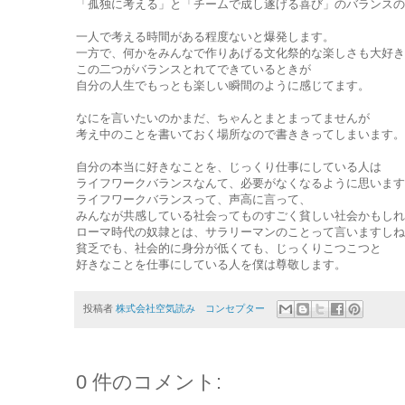
「孤独に考える」と「チームで成し遂げる喜び」のバランスの
一人で考える時間がある程度ないと爆発します。
一方で、何かをみんなで作りあげる文化祭的な楽しさも大好き
この二つがバランスとれてできているときが
自分の人生でもっとも楽しい瞬間のように感じてます。
なにを言いたいのかまだ、ちゃんとまとまってませんが
考え中のことを書いておく場所なので書ききってしまいます。
自分の本当に好きなことを、じっくり仕事にしている人は
ライフワークバランスなんて、必要がなくなるように思います
ライフワークバランスって、声高に言って、
みんなが共感している社会ってものすごく貧しい社会かもしれ
ローマ時代の奴隷とは、サラリーマンのことって言いますしね
貧乏でも、社会的に身分が低くても、じっくりこつこつと
好きなことを仕事にしている人を僕は尊敬します。
投稿者
株式会社空気読み コンセプター
0 件のコメント: