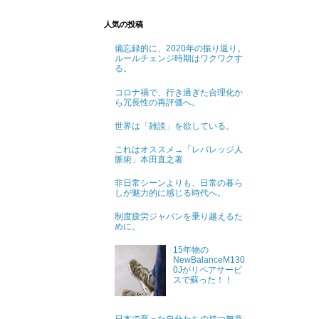
人気の投稿
備忘録的に、2020年の振り返り。
ルールチェンジ時期はワクワクす
る。
コロナ禍で、行き過ぎた合理化か
ら冗長性の再評価へ。
世界は「雑談」を欲している。
これはオススメ→「レバレッジ人
脈術」本田直之著
非日常シーンよりも、日常の暮ら
しが魅力的に感じる時代へ。
制度疲労ジャパンを乗り越えるた
めに。
15年物の
NewBalanceM130
0Jがリペアサービ
スで蘇った！！