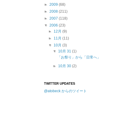
►
2009
(68)
►
2008
(211)
►
2007
(118)
▼
2006
(23)
►
12月
(9)
►
11月
(11)
▼
10月
(3)
▼
10月 31
(1)
「お祭り」から「日常へ」
►
10月 30
(2)
TWITTER UPDATES
@atobeck からのツイート