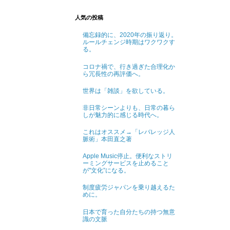
人気の投稿
備忘録的に、2020年の振り返り。
ルールチェンジ時期はワクワクす
る。
コロナ禍で、行き過ぎた合理化か
ら冗長性の再評価へ。
世界は「雑談」を欲している。
非日常シーンよりも、日常の暮ら
しが魅力的に感じる時代へ。
これはオススメ→「レバレッジ人
脈術」本田直之著
Apple Music停止。便利なストリ
ーミングサービスを止めること
が"文化”になる。
制度疲労ジャパンを乗り越えるた
めに。
日本で育った自分たちの持つ無意
識の文脈