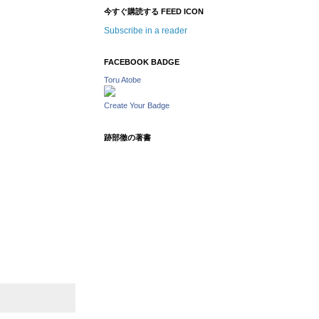
今すぐ購読する FEED ICON
Subscribe in a reader
FACEBOOK BADGE
Toru Atobe
Create Your Badge
跡部徹の著書