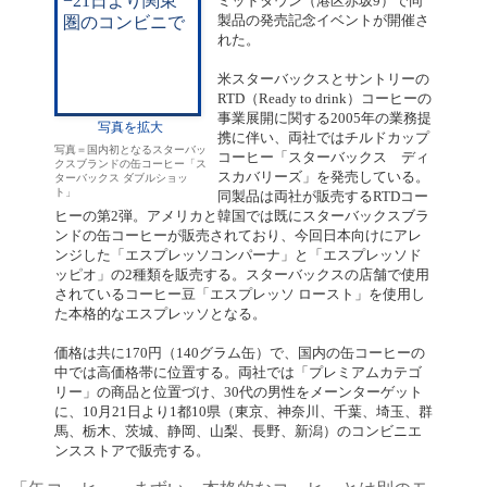
ミッドタウン（港区赤坂9）で同
製品の発売記念イベントが開催さ
れた。
米スターバックスとサントリーの
RTD（Ready to drink）コーヒーの
事業展開に関する2005年の業務提
写真を拡大
携に伴い、両社ではチルドカップ
写真＝国内初となるスターバッ
コーヒー「スターバックス ディ
クスブランドの缶コーヒー「ス
スカバリーズ」を発売している。
ターバックス ダブルショッ
ト」
同製品は両社が販売するRTDコー
ヒーの第2弾。アメリカと韓国では既にスターバックスブラ
ンドの缶コーヒーが販売されており、今回日本向けにアレ
ンジした「エスプレッソコンパーナ」と「エスプレッソド
ッピオ」の2種類を販売する。スターバックスの店舗で使用
されているコーヒー豆「エスプレッソ ロースト」を使用し
た本格的なエスプレッソとなる。
価格は共に170円（140グラム缶）で、国内の缶コーヒーの
中では高価格帯に位置する。両社では「プレミアムカテゴ
リー」の商品と位置づけ、30代の男性をメーンターゲット
に、10月21日より1都10県（東京、神奈川、千葉、埼玉、群
馬、栃木、茨城、静岡、山梨、長野、新潟）のコンビニエ
ンスストアで販売する。