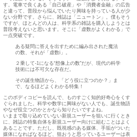
す。電車で良くある「自己破産」や「消費者金融」の広告
と違って、普段から悩んでいたり興味を持っている人が少
ない分野です。さらに、雑誌は「ニュートン」。僕もそう
ですが、ほとんどの人は、科学系の雑誌を購入しようとは
普段考えないと思います。そこに「虚数がよくわかる」で
一点突破です。
ある疑問に答えを出すために編み出された魔法
の数、それが「虚数i」。
２乗して-1になる“想像上の数”だが、現代の科学
技術には不可欠な存在だ。
その誕生物語から、「どう役に立つのか？」ま
で、なるほどよくわかる特集！
このボディコピーを読んで、ものすごく知的好奇心をくす
ぐられました。科学や数学に興味がない人でも、誕生物語
やなぜ役立つのかとかなら知りたいですよね。
いままで取り込めていない新規ユーザーを狙いに行くとき
に、雑誌の特集自体を新規ユーザー向けに組むことはよく
あることです。ただし、既視感のある媒体、手垢がついた
媒体になればなるほど、狙おうと思っているユーザーは表