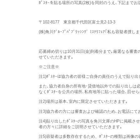
ﾎﾟｽﾀｰを貼る場所の写真(2枚)を同封のうえ､下記までお
〒102-8177 東京都千代田区富士見2-13-3
(株)角川ｸﾞﾙｰﾌﾟﾊﾟﾌﾞﾘｯｼﾝｸﾞ ﾐｽﾃﾘﾌｪｱ｢私も容疑者捜
応募締め切りは10月31日(金)到着分まで｡厳選なる審査
せていただきます｡
※ご注意※
注1)ﾎﾟｽﾀｰは協力者の皆様ご自身の責任のうえで貼り
また､協力者自身の所有地･貸借地以外での貼り出しは
なくﾎﾟｽﾀｰを公共の場所､私有地等に貼った場合､罰せら
注2)場所は基本､室内に限定させていただきます｡
注3)協力者の方には審査および確認のため､お電話にてお
注4)貼り出したﾎﾟｽﾀｰの写真を角川文庫のHPに掲載
者の方々に詳細をご説明させていただきます｡
注5)容疑者は多数存在するため、ﾎﾟｽﾀｰの種類は画像