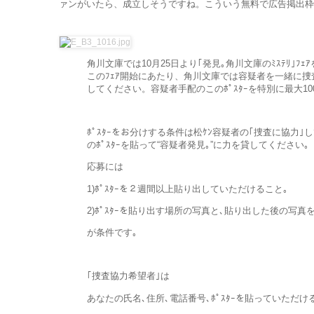
ァンがいたら、成立しそうですね。こういう無料で広告掲出枠
角川文庫では10月25日より｢発見｡角川文庫のﾐｽﾃﾘ｣ﾌｪ
このﾌｪｱ開始にあたり、角川文庫では容疑者を一緒に捜
してください。容疑者手配のこの
ﾎﾟｽﾀｰを特別に最大1
ﾎﾟｽﾀｰをお分けする条件は松ｹﾝ容疑者の｢捜査に協力｣し
のﾎﾟｽﾀｰを貼って“容疑者発見｡”に力を貸してください｡
応募には
1)ﾎﾟｽﾀｰを２週間以上貼り出していただけること｡
2)ﾎﾟｽﾀｰを貼り出す場所の写真と､貼り出した後の写
が条件です｡
｢捜査協力希望者｣は
あなたの氏名､住所､電話番号､ﾎﾟｽﾀｰを貼っていただ