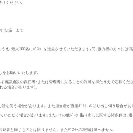
送りください｡
します!!｣係 まで
のうえ､最大100名にﾎﾟｽﾀｰを進呈させていただきます｡尚､協力者の方々には
出しをお願いいたします｡
必ず当該施設の責任者･または管理者に貼ることの許可を得たうえで応募くださ
れる場合があります)｡
話を伺う場合があります｡ また担当者が直接ﾎﾟｽﾀｰの貼り出し伺う場合があ
させていただく場合があります｡また､その他ﾎﾟｽﾀｰ貼り出しに関する諸条件は､
の容疑者と同じものとは限りません。またﾎﾟｽﾀｰの種類は選べません。