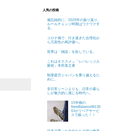
人気の投稿
備忘録的に、2020年の振り返り。
ルールチェンジ時期はワクワクす
る。
コロナ禍で、行き過ぎた合理化か
ら冗長性の再評価へ。
世界は「雑談」を欲している。
これはオススメ→「レバレッジ人
脈術」本田直之著
制度疲労ジャパンを乗り越えるた
めに。
非日常シーンよりも、日常の暮ら
しが魅力的に感じる時代へ。
15年物の
NewBalanceM130
0Jがリペアサービ
スで蘇った！！