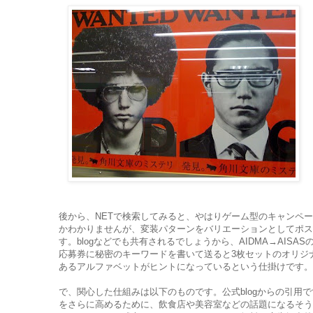
後から、NETで検索してみると、やはりゲーム型のキャンペ
かわかりませんが、変装パターンをバリエーションとしてポス
す。blogなどでも共有されるでしょうから、AIDMA→AI
応募券に秘密のキーワードを書いて送ると3枚セットのオリジ
あるアルファベットがヒントになっているという仕掛けです。
で、関心した仕組みは以下のものです。公式blogからの引
をさらに高めるために、飲食店や美容室などの話題になるそう