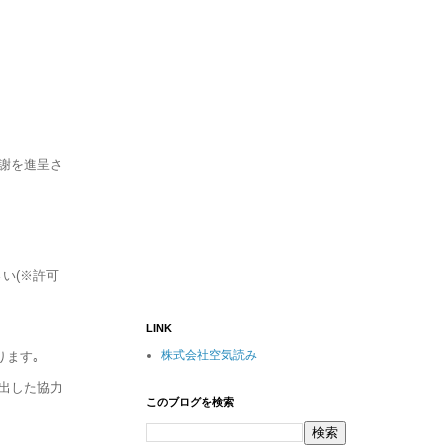
薄謝を進呈さ
い(※許可
LINK
株式会社空気読み
ります｡
選出した協力
このブログを検索