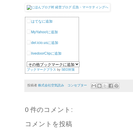
はてなに追加
MyYahoo!に追加
del.icio.usに追加
livedoorClipに追加
ブックマークプラス
by
SEO対策
投稿者
株式会社空気読み コンセプター
0 件のコメント:
コメントを投稿