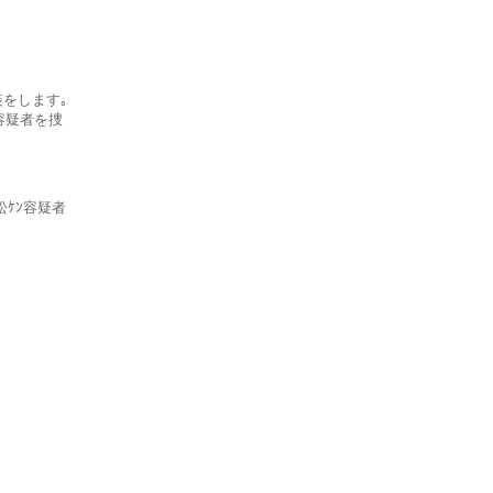
装をします｡
容疑者を捜
松ｹﾝ容疑者