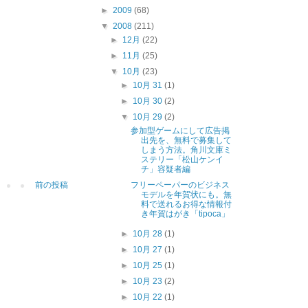
►
2009
(68)
▼
2008
(211)
►
12月
(22)
►
11月
(25)
▼
10月
(23)
►
10月 31
(1)
►
10月 30
(2)
▼
10月 29
(2)
参加型ゲームにして広告掲
出先を、無料で募集して
しまう方法。角川文庫ミ
ステリー「松山ケンイ
チ」容疑者編
前の投稿
フリーペーパーのビジネス
モデルを年賀状にも。無
料で送れるお得な情報付
き年賀はがき「tipoca」
►
10月 28
(1)
►
10月 27
(1)
►
10月 25
(1)
►
10月 23
(2)
►
10月 22
(1)