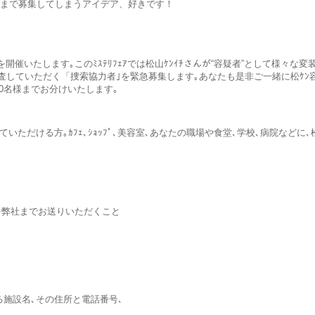
まで募集してしまうアイデア、好きです！
ｱを開催いたします｡このﾐｽﾃﾘﾌｪｱでは松山ｹﾝｲﾁさんが“容疑者”として様々な変
査していただく「捜索協力者｣を緊急募集します｡あなたも是非ご一緒に松ｹﾝ
00名様
までお分けいたします｡
ていただける方｡ｶﾌｪ､ｼｮｯﾌﾟ､美容室､あなたの職場や食堂､学校､病院などに､
真を弊社までお送りいただくこと
ける施設名､その住所と電話番号､