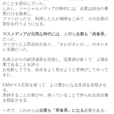
のことを宣伝していた。
しかし、ソーシャルメディアの時代には、企業は自分の事
実だけを発表し、
ファンだったり、利用した人が感情をこめて、その企業の
宣伝を行うようになる。
マスメディアが元気な時代には
、人間も
企業も「肉食系」
だった。
ガツガツと上昇志向があり、「オレがオレが…」のオレオ
レ主義だった。
右肩上がりの経済成長を目指し、従業員が多くて、上場企
業であることを誇り
お化粧してでも、自分をよく見せようと背伸びしてやって
きた。
CMやマス広告を使って、より豊かになる生活を目指させ
る。
所持することの喜びや、持っていることで作られる自分像
を想起させる。
一方で、これからは
企業も「草食系」になる
必要がある。