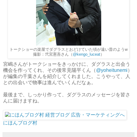
トークショーの楽屋でダグラスとおどけていた頃が遠い昔のようw
撮影：弐宮憲吾さん（
@kengo_luceat
）
宮嶋さんがトークショーをきっかけに、ダグラスと出会う
機会を作ってくれ、その後常見陽平くん（
@yoheitunemi
）
が編集の千葉さんを紹介してくれました。こうやって、人
との出会いで物事は進んでいくんだなぁ。
最後まで、しっかり作って、ダグラスのメッセージを皆さ
んに届けますね。
にほんブログ村