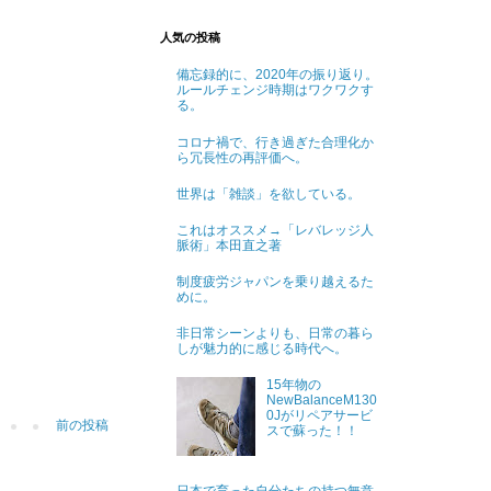
人気の投稿
備忘録的に、2020年の振り返り。
ルールチェンジ時期はワクワクす
る。
コロナ禍で、行き過ぎた合理化か
ら冗長性の再評価へ。
世界は「雑談」を欲している。
これはオススメ→「レバレッジ人
脈術」本田直之著
制度疲労ジャパンを乗り越えるた
めに。
非日常シーンよりも、日常の暮ら
しが魅力的に感じる時代へ。
15年物の
NewBalanceM130
0Jがリペアサービ
前の投稿
スで蘇った！！