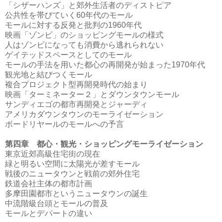
「シザーハンズ」と郊外生活者のディストピア
公共性を帯びていく60年代のモール
モールに対する反発と批判の1960年代
映画「ゾンビ」のショッピングモールの様式
人はゾンビになっても消費から逃れられない
ゲイテッドスペースとしてのモール
モールの手法を用いた都心の再開発が始まった1970年代
観光地と結びつくモール
複合プロジェクト型再開発時代の始まり
映画「ターミネーター２」とダウンタウンモール
サンディエゴの都市再開発とジャーディ
アメリカダウンタウンのモーライゼーション
ボードリヤールのモールへの予言
第四章 都心・観光・ショッピングモーライゼーション
東京近郊高級住宅街の現在
緑と明るい空間に太陽光が差すモール
戦後のニュータウンと戦前の郊外住宅
鉄道会社主体の都市計画
多摩田園都市というニュータウンの誕生
中流階級台頭とモールの普及
モールとデパートの違い