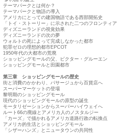
テーマパークとは何か？
テーマパークと物語の導入
アメリカにとっての建国物語である西部開拓史
「トイ・ストーリー」に示された二つのフロンティア
ディズニーランドの視覚効果
ディズニーランドの次の夢
ウォルトの死によって完成しなかった都市
犯罪ゼロの理想的都市EPCOT
1950年代の大都市の荒廃
ショッピングモールの父、ビクター・グルーエン
ショッピングモールと田園都市
第三章 ショッピングモールの歴史
街と消費のかかわり、パサージュから百貨店へ
スーパーマーケットの登場
黎明期のショッピングモール
現代のショッピングモールの原型の誕生
モータリゼーションからスーパーハイウェイへ
ルート66の廃線とアメリカ人のノスタルジー
「カーズ」で描かれるアメリカ道路行政の転換点
アメリカ的生活とショッピングモール
「シザーハンズ」とニュータウンの共同性