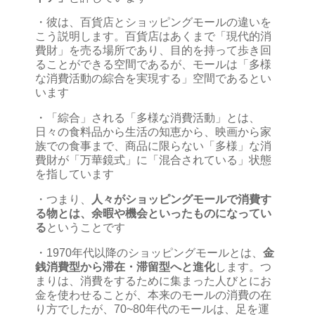
・彼は、百貨店とショッピングモールの違いを
こう説明します。百貨店はあくまで「現代的消
費財」を売る場所であり、目的を持って歩き回
ることができる空間であるが、モールは「多様
な消費活動の綜合を実現する」空間であるとい
います
・「綜合」される「多様な消費活動」とは、
日々の食料品から生活の知恵から、映画から家
族での食事まで、商品に限らない「多様」な消
費財が「万華鏡式」に「混合されている」状態
を指しています
・つまり、
人々がショッピングモールで消費す
る物とは、余暇や機会といったものになってい
る
ということです
・1970年代以降のショッピングモールとは、
金
銭消費型から滞在・滞留型へと進化
します。つ
まりは、消費をするために集まった人びとにお
金を使わせることが、本来のモールの消費の在
り方でしたが、70~80年代のモールは、足を運