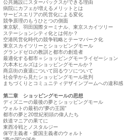
公共施設にスターバックスができる理由
病院にカフェが増えるメリットとは
サービスエリアの民営化による変化
競争原理のもうひとつの側面
東京駅、羽田国際ターミナル、東京スカイツリー
ステーションシティ化とは何か？
空港民営化時代の競争戦略とテーマパーク化
東京スカイツリーとショッピングモール
グランドゼロの教訓と都市の創造者
最適化する都市＝ショッピングモーライゼーション
六本木ヒルズはショッピングモールか？
商店街の衰退について回るウソについて
社会学から見たショッピングモール批判
まちづくりとコミュニティデザインブームへの違和感
第二章 ショッピングモールの思想
ディズニーの最後の夢とショッピングモール
ウォルトの最初の“夢の王国”
都市の夢と20世紀初頭の偉人たち
鉄道マニアの果てに
東西冷戦とノスタルジー
保守主義者・愛国主義者のウォルト
“夢の国”の誕生